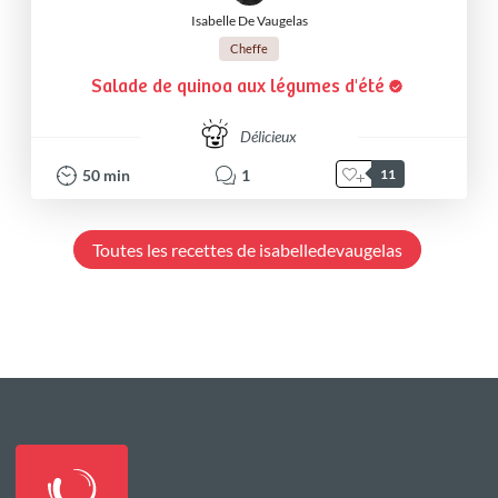
Isabelle De Vaugelas
Cheffe
Salade de quinoa aux légumes d'été
Délicieux
50
min
1
11
Toutes les recettes de isabelledevaugelas