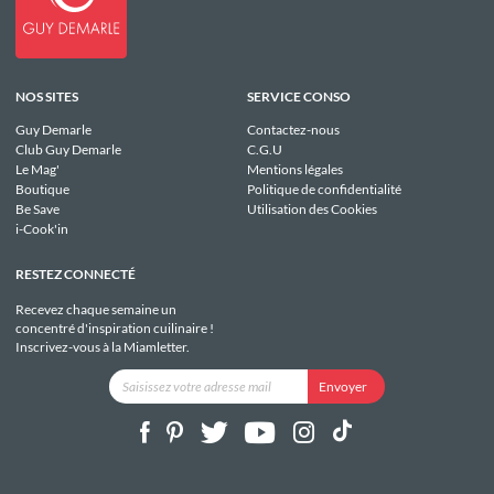
NOS SITES
SERVICE CONSO
Guy Demarle
Contactez-nous
Club Guy Demarle
C.G.U
Le Mag'
Mentions légales
Boutique
Politique de confidentialité
Be Save
Utilisation des Cookies
i-Cook'in
RESTEZ CONNECTÉ
Recevez chaque semaine un
concentré d'inspiration cuilinaire !
Inscrivez-vous à la Miamletter.