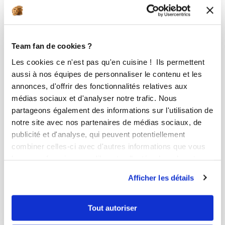
Team fan de cookies ?
Les cookies ce n'est pas qu'en cuisine ! Ils permettent
aussi à nos équipes de personnaliser le contenu et les
annonces, d'offrir des fonctionnalités relatives aux
médias sociaux et d'analyser notre trafic. Nous
partageons également des informations sur l'utilisation de
notre site avec nos partenaires de médias sociaux, de
publicité et d'analyse, qui peuvent potentiellement
combiner celles-ci avec d'autres informations que vous
Isabelle De Vaugelas
leur avez fournies ou qu'ils ont collectées lors de votre
Cheffe
utilisation de leurs services.
Afficher les détails
Caviar de lentilles aux herbes fraîches
Aucune note
Tout autoriser
13
h
0
7