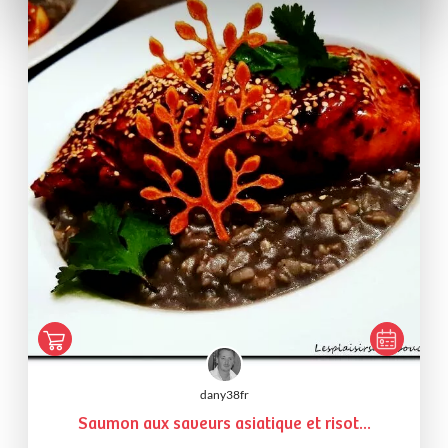
dany38fr
Saumon aux saveurs asiatique et risot...