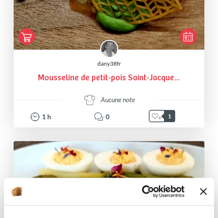
dany38fr
Mousseline de petit-pois Saint-Jacque...
Aucune note
1
h
0
1