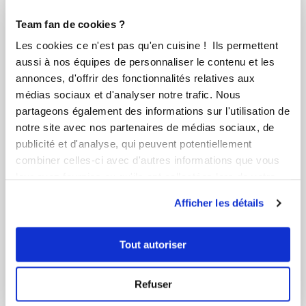
Team fan de cookies ?
Les cookies ce n'est pas qu'en cuisine ! Ils permettent
aussi à nos équipes de personnaliser le contenu et les
annonces, d'offrir des fonctionnalités relatives aux
médias sociaux et d'analyser notre trafic. Nous
partageons également des informations sur l'utilisation de
notre site avec nos partenaires de médias sociaux, de
publicité et d'analyse, qui peuvent potentiellement
combiner celles-ci avec d'autres informations que vous
leur avez fournies ou qu'ils ont collectées lors de votre
utilisation de leurs services.
Afficher les détails
Tout autoriser
Agnes Herter
Conseillère Guy Demarle
Refuser
Cannelés Bordelais