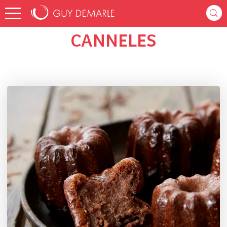
Accueil
barbarasary
Listes de favoris
CANNELES
CANNELES