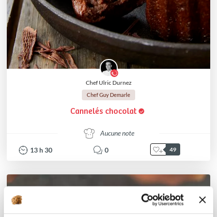
Chef Ulric Durnez
Chef Guy Demarle
Cannelés chocolat
Aucune note
13
h
30
0
49