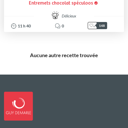
Entremets chocolat spéculoos
Délicieux
11
h
40
0
148
Aucune autre recette trouvée