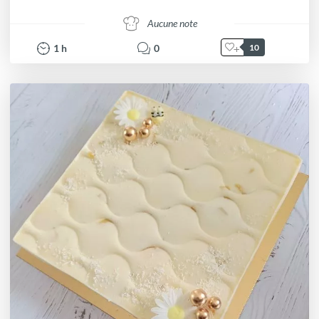
Aucune note
1
h
0
10