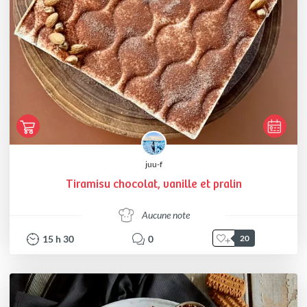
juu-f
Tiramisu chocolat, vanille et pralin
Aucune note
15
h
30
0
20