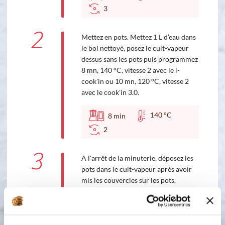
3
2
Mettez en pots. Mettez 1 L d’eau dans
le bol nettoyé, posez le cuit-vapeur
dessus sans les pots puis programmez
8 mn, 140 °C, vitesse 2 avec le i-
cook'in ou 10 mn, 120 °C, vitesse 2
avec le cook'in 3.0.
140 °C
8
min
2
3
A l'arrêt de la minuterie, déposez les
pots dans le cuit-vapeur après avoir
mis les couvercles sur les pots.
Recouvrez d'un torchon le cuit-
vapeur et laissez prendre vos yaourts
pendant au moins 6 heures et
idéalement toute la nuit. Mettez-les