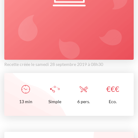
Recette créée le samedi 28 septembre 2019 à 08h30
€
€
€
13
min
Simple
6 pers.
Eco.