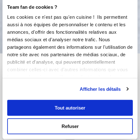
au frais jusqu’à la consommation.
Team fan de cookies ?
Les cookies ce n'est pas qu'en cuisine ! Ils permettent
aussi à nos équipes de personnaliser le contenu et les
Bon appétit !
annonces, d'offrir des fonctionnalités relatives aux
médias sociaux et d'analyser notre trafic. Nous
partageons également des informations sur l'utilisation de
notre site avec nos partenaires de médias sociaux, de
Vous aimerez aussi ...
publicité et d'analyse, qui peuvent potentiellement
combiner celles-ci avec d'autres informations que vous
leur avez fournies ou qu'ils ont collectées lors de votre
utilisation de leurs services.
Afficher les détails
Tout autoriser
Refuser