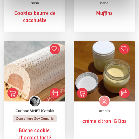
nana
nana
Cookies beurre de
Muffins
cacahuète
Corinne BINET (Ottoki)
arnoln
Conseillère Guy Demarle
crème citron IG Bas
Bûche cookie,
chocolat lacté