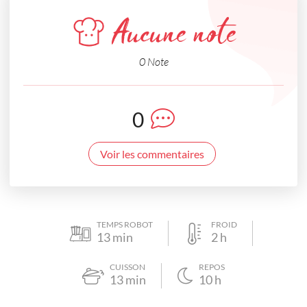
Aucune note
0 Note
0
Voir les commentaires
TEMPS ROBOT
FROID
13
min
2
h
CUISSON
REPOS
13
min
10
h