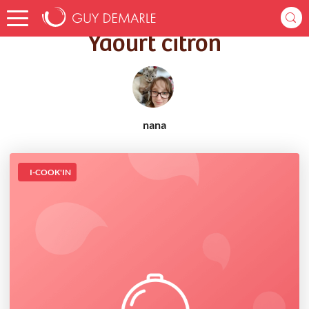
Accueil
Recettes
Yaourt citron
Yaourt citron
nana
I-COOK'IN