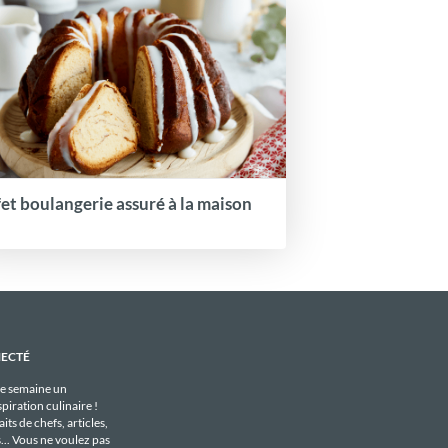
fet boulangerie assuré à la maison
NECTÉ
e semaine un
piration culinaire !
its de chefs, articles,
s... Vous ne voulez pas