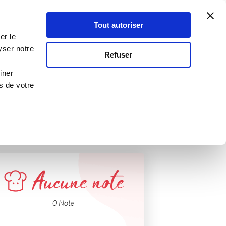
Atelier Culinaire
Le métier
Guy Demarle
Tout autoriser
Se connecter
S'inscrire
er le
yser notre
Refuser
iner
s de votre
Aucune note
0 Note