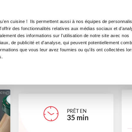
Canofea
Borealia
S NOIR
LE MAG
LA BOUTIQUE
RECETTES
u'en cuisine ! Ils permettent aussi à nos équipes de personnalis
VELOUTE DE RADIS NOIR
offrir des fonctionnalités relatives aux médias sociaux et d'anal
lement des informations sur l'utilisation de notre site avec nos
soupes et crèmes
aux, de publicité et d'analyse, qui peuvent potentiellement comb
ormations que vous leur avez fournies ou qu'ils ont collectées lor
s.
renaud
PRÊT EN
35
min