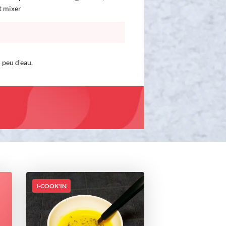
et mixer
 peu d'eau.
I-COOK'IN