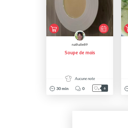
nathalie89
Soupe de maïs
Aucune note
30
min
0
6