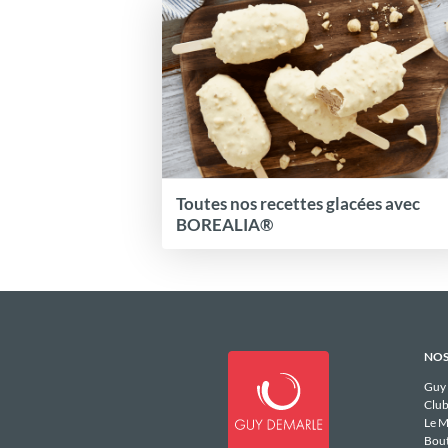
Toutes nos recettes glacées avec
BOREALIA®
NOS
Guy
Club
Le M
Bou