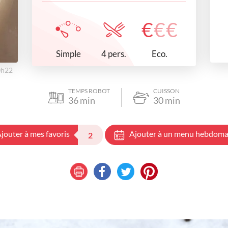
€
€
€
Simple
Eco.
4 pers.
0h22
TEMPS ROBOT
CUISSON
36
min
30
min
jouter à mes favoris
Ajouter à un menu hebdoma
2