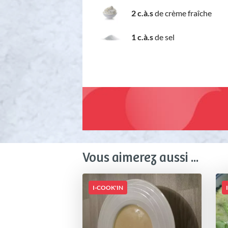
2 c.à.s
de crème fraîche
1 c.à.s
de sel
Vous aimerez aussi ...
I-COOK'IN