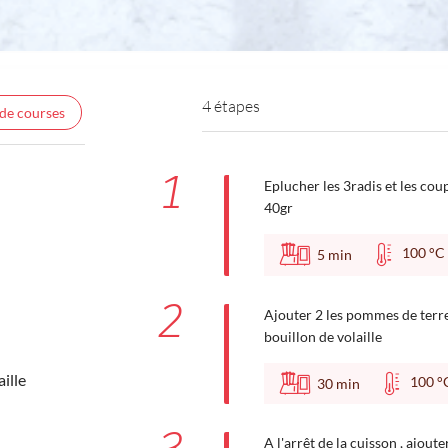
4 étapes
 de courses
1
Eplucher les 3radis et les coup
40gr
100 
5
min
2
Ajouter 2 les pommes de terre 
bouillon de volaille
ille
100
30
min
A l'arrêt de la cuisson , ajout