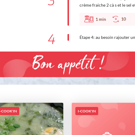
3
crème fraiche 2 cà s et le sel 
10
1
min
4
Étape 4: au besoin rajouter un
Bon appétit !
I-COOK'IN
I-COOK'IN