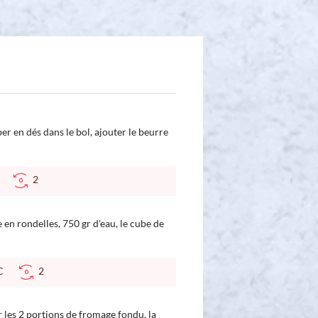
er en dés dans le bol, ajouter le beurre
°C
2
en rondelles, 750 gr d'eau, le cube de
 °C
2
er les 2 portions de fromage fondu, la