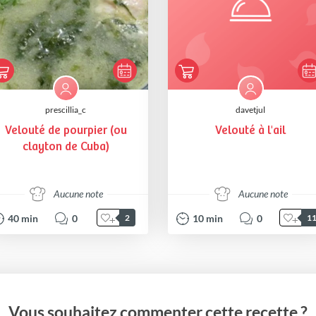
prescillia_c
davetjul
Velouté de pourpier (ou
Velouté à l'ail
clayton de Cuba)
Aucune note
Aucune note
40
min
0
10
min
0
2
1
Vous souhaitez commenter cette recette ?