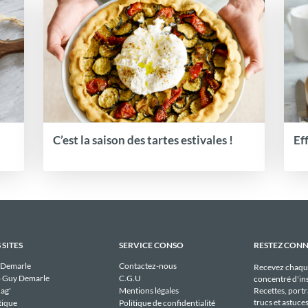
C’est la saison des tartes estivales !
Ef
 SITES
SERVICE CONSO
RESTEZ CON
 Demarle
Contactez-nous
Recevez chaqu
 Guy Demarle
C.G.U
concentré d'ins
Recettes, portra
ag'
Mentions légales
trucs et astuce
tique
Politique de confidentialité