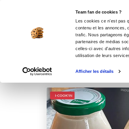
Le Club
i-Cook'in
Be Save
Boutique
Accueil
Recettes
VELOUTE DE RADI
Team fan de cookies ?
Les cookies ce n'est pas q
contenu et les annonces, d'
trafic. Nous partageons éga
partenaires de médias soci
celles-ci avec d'autres inf
utilisation de leurs service
Afficher les détails
I-COOK'IN