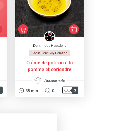
Dominique Heusdens
Conseillère Guy Demarle
Crème de potiron à la
pomme et coriandre
Aucune note
35
min
0
1
3