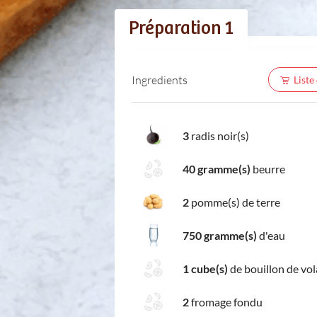
Préparation 1
Ingredients
Liste
3
radis noir(s)
40 gramme(s)
beurre
2
pomme(s) de terre
750 gramme(s)
d'eau
1 cube(s)
de bouillon de vola
2
fromage fondu