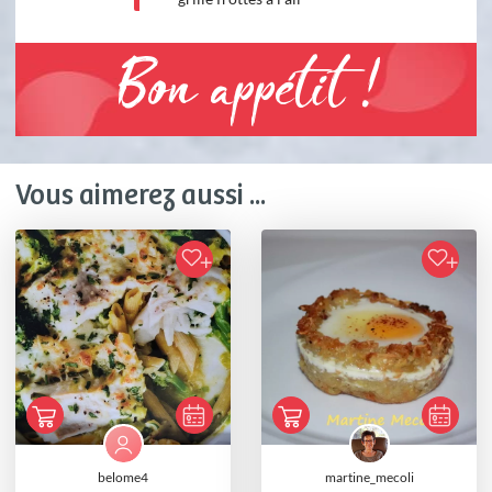
Bon appétit !
Vous aimerez aussi ...
belome4
martine_mecoli