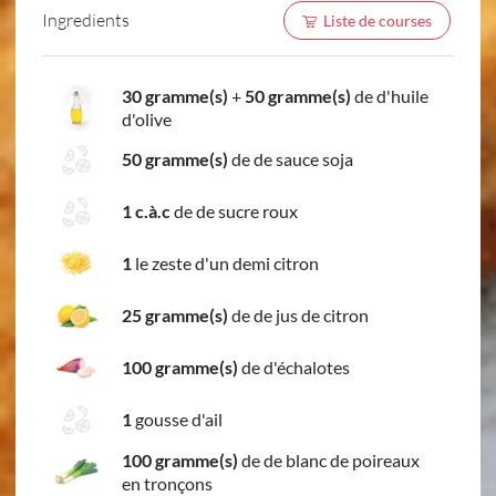
Ingredients
Liste de courses
30 gramme(s)
+
50 gramme(s)
de d'huile
d'olive
50 gramme(s)
de de sauce soja
1 c.à.c
de de sucre roux
1
le zeste d'un demi citron
25 gramme(s)
de de jus de citron
100 gramme(s)
de d'échalotes
1
gousse d'ail
100 gramme(s)
de de blanc de poireaux
en tronçons