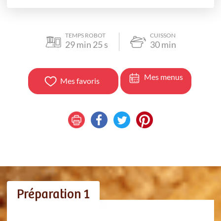
TEMPS ROBOT
CUISSON
29
min
25
s
30
min
Mes menus
Mes favoris
Préparation 1