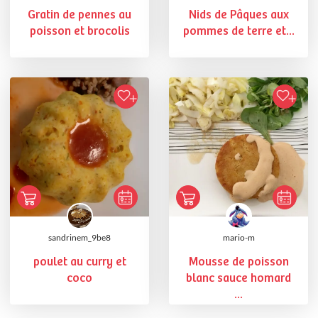
Gratin de pennes au
Nids de Pâques aux
poisson et brocolis
pommes de terre et...
sandrinem_9be8
mario-m
poulet au curry et
Mousse de poisson
coco
blanc sauce homard
...