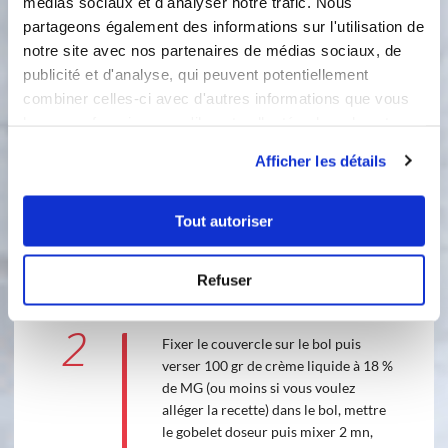
médias sociaux et d'analyser notre trafic. Nous
du plateau. Puis y déposer les filets de
partageons également des informations sur l'utilisation de
saumon et arroser d'un bon filet de
notre site avec nos partenaires de médias sociaux, de
marinade (voir tout si vous voulez)
publicité et d'analyse, qui peuvent potentiellement
puis cuire 20 mn à 120°C vitesse 2, à
combiner celles-ci avec d'autres informations que vous
la fin de cette étape, retirer le cuit
leur avez fournies ou qu'ils ont collectées lors de votre
vapeur et le réserver sur un plat sans
utilisation de leurs services.
l'ouvrir.
Afficher les détails
Accessoire(s) :
Tout autoriser
120 °C
20
min
Refuser
2
2
Fixer le couvercle sur le bol puis
verser 100 gr de crème liquide à 18 %
de MG (ou moins si vous voulez
alléger la recette) dans le bol, mettre
le gobelet doseur puis mixer 2 mn,