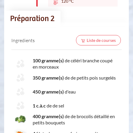
120 °C
Préparation 2
Ingredients
Liste de courses
100 gramme(s)
de céléri branche coupé
en morceaux
350 gramme(s)
de de petits pois surgelés
450 gramme(s)
d'eau
1 c.à.c
de de sel
400 gramme(s)
de de brocolis détaillé en
petits bouquets