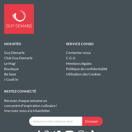
NOS SITES
SERVICE CONSO
Guy Demarle
Contactez-nous
Club Guy Demarle
C.G.U
Le Mag'
Mentions légales
Boutique
Politique de confidentialité
Be Save
Utilisation des Cookies
i-Cook'in
RESTEZ CONNECTÉ
Recevez chaque semaine un
concentré d'inspiration cuilinaire !
Inscrivez-vous à la Miamletter.