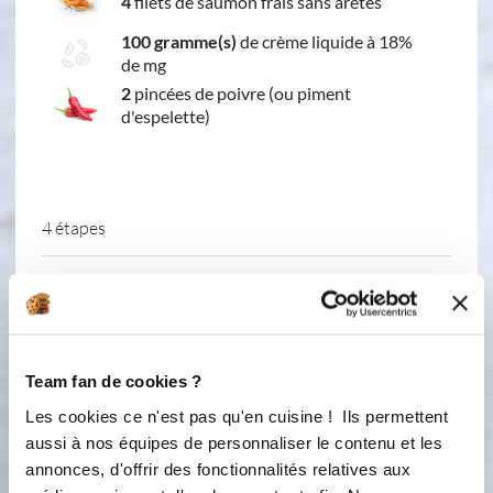
4
filets de saumon frais sans arêtes
100 gramme(s)
de crème liquide à 18%
de mg
2
pincées de poivre (ou piment
d'espelette)
4 étapes
1
Dans le bol, ajouter le céleri branche,
les petits pois, l'eau et 1 c à café de sel.
Fixer le cuit vapeur sur le bol, puis
Team fan de cookies ?
mettre le brocoli avec un peu de sel
dans le panier du cuit vapeur. Insérer
Les cookies ce n'est pas qu'en cuisine ! Ils permettent
le plateau vapeur avec la feuille de
aussi à nos équipes de personnaliser le contenu et les
papier papillote ou cuisson
annonces, d'offrir des fonctionnalités relatives aux
remontant un peu sur tous les bords