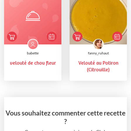
babette
fanny_ruhaut
velouté de chou fleur
Velouté au Potiron
(Citrouille)
Vous souhaitez commenter cette recette
?