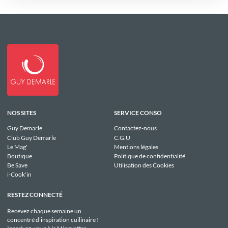
NOS SITES
SERVICE CONSO
Guy Demarle
Contactez-nous
Club Guy Demarle
C.G.U
Le Mag'
Mentions légales
Boutique
Politique de confidentialité
Be Save
Utilisation des Cookies
i-Cook'in
RESTEZ CONNECTÉ
Recevez chaque semaine un
concentré d'inspiration cuilinaire !