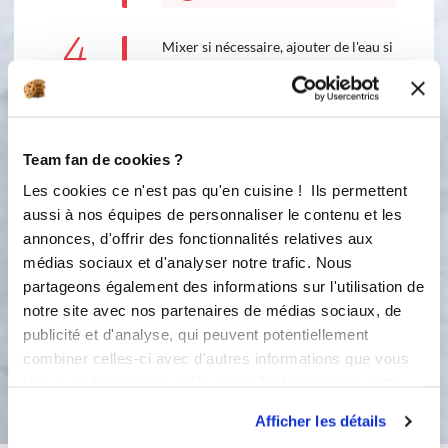
4
Mixer si nécessaire, ajouter de l'eau si
trop épaisse... Répéter cette étape si
besoin: pendant ce temps préparer
les graines de l'étape suivante.
Accessoire(s) :
Team fan de cookies ?
Les cookies ce n'est pas qu'en cuisine ! Ils permettent
aussi à nos équipes de personnaliser le contenu et les
5
Faire griller les graines à sec dans une
annonces, d'offrir des fonctionnalités relatives aux
poêle et les servir en
médias sociaux et d'analyser notre trafic. Nous
accompagnement sur les bols de
partageons également des informations sur l'utilisation de
soupe.
notre site avec nos partenaires de médias sociaux, de
publicité et d'analyse, qui peuvent potentiellement
combiner celles-ci avec d'autres informations que vous
Bon appétit !
leur avez fournies ou qu'ils ont collectées lors de votre
utilisation de leurs services.
Afficher les détails