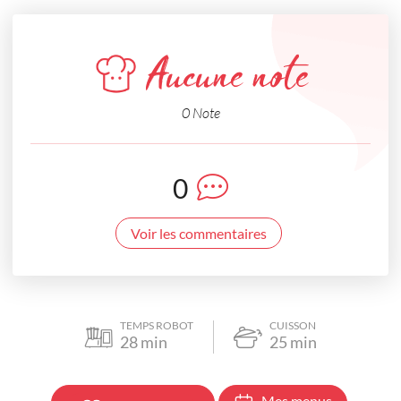
Aucune note
0 Note
0
Voir les commentaires
TEMPS ROBOT
CUISSON
28
min
25
min
Mes menus