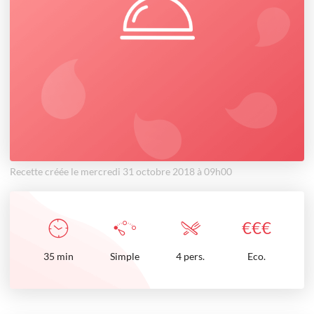
Recette créée le mercredi 31 octobre 2018 à 09h00
€
€
€
35
min
Simple
4 pers.
Eco.