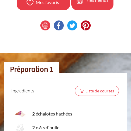
Mes favoris
Préparation 1
Ingredients
Liste de courses
2
échalotes hachées
2 c.à.s
d'huile