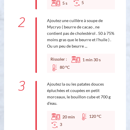
5
5
s
2
Ajoutez une cuillère à soupe de
Mycryo ( beurre de cacao , ne
contient pas de cholestérol . 50 à 75%
moins gras que le beurre et l'huile ) .
Ou un peu de beurre ...
Rissoler :
1
min
30
s
80 °C
3
Ajoutez la ou les patates douces
épluchées et coupées en petit
morceaux, le bouillon cube et 700 g
d'eau.
120 °C
20
min
3