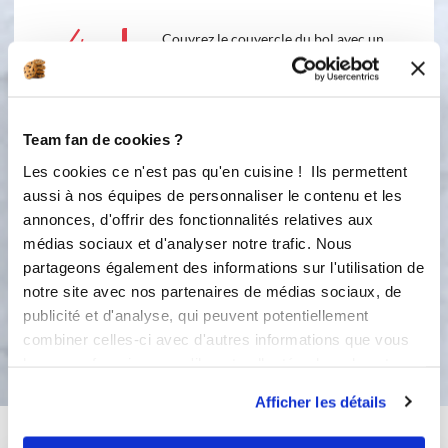
4
Couvrez le couvercle du bol avec un
torchon pour éviter les projections, et
partez pour 3 turbo.
5
Ajoutez le lait de coco. Servez en
Team fan de cookies ?
saupoudrant de graines divers :
Les cookies ce n'est pas qu'en cuisine ! Ils permettent
sésame, tournesol, courges, pavot ...
aussi à nos équipes de personnaliser le contenu et les
que vous trouvez sur la boutique
annonces, d'offrir des fonctionnalités relatives aux
médias sociaux et d'analyser notre trafic. Nous
4
20
s
partageons également des informations sur l'utilisation de
notre site avec nos partenaires de médias sociaux, de
publicité et d'analyse, qui peuvent potentiellement
Bon appétit !
combiner celles-ci avec d'autres informations que vous
leur avez fournies ou qu'ils ont collectées lors de votre
utilisation de leurs services.
Afficher les détails
Vous aimerez aussi ...