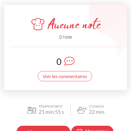
Aucune note
0 Note
0
Voir les commentaires
TEMPS ROBOT
CUISSON
21
min
55
s
22
min
Mes menus