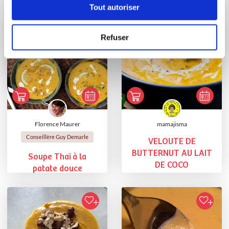
Tout autoriser
Refuser
Florence Maurer
mamajisma
Conseillère Guy Demarle
VELOUTE DE
BUTTERNUT AU LAIT
Soupe Thaï à la
DE COCO
patate douce