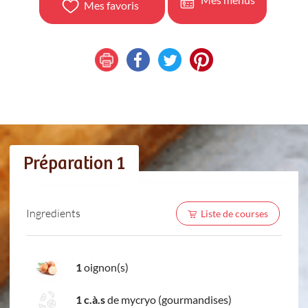
Mes favoris
Préparation 1
Ingredients
Liste de courses
1
oignon(s)
1 c.à.s
de mycryo (gourmandises)