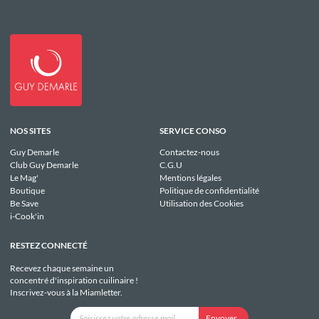
NOS SITES
SERVICE CONSO
Guy Demarle
Contactez-nous
Club Guy Demarle
C.G.U
Le Mag'
Mentions légales
Boutique
Politique de confidentialité
Be Save
Utilisation des Cookies
i-Cook'in
RESTEZ CONNECTÉ
Recevez chaque semaine un
concentré d'inspiration cuilinaire !
Inscrivez-vous à la Miamletter.