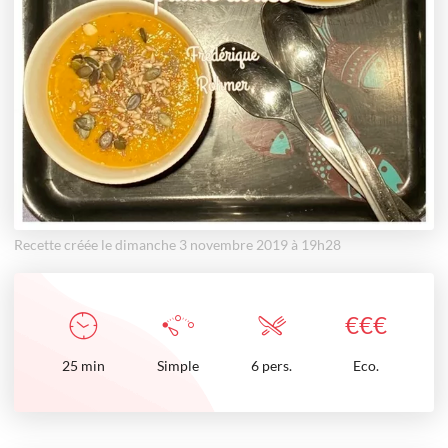
Recette créée le dimanche 3 novembre 2019 à 19h28
€
€
€
25
min
Simple
6 pers.
Eco.