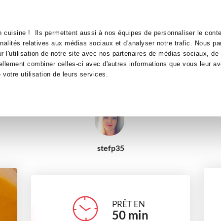
Canofea
Borealia
d'hiver
LE MAG
LA BOUTIQUE
RECETTES
 cuisine ! Ils permettent aussi à nos équipes de personnaliser le conte
Velouté de légumes d'hiver
nnalités relatives aux médias sociaux et d'analyser notre trafic. Nous p
 l'utilisation de notre site avec nos partenaires de médias sociaux, de 
ellement combiner celles-ci avec d'autres informations que vous leur av
soupes et crèmes
Saveurs de nos régions
Sans oeufs
e votre utilisation de leurs services.
Recettes traditionnelles
Recettes de grand-mère
stefp35
PRÊT EN
50
min