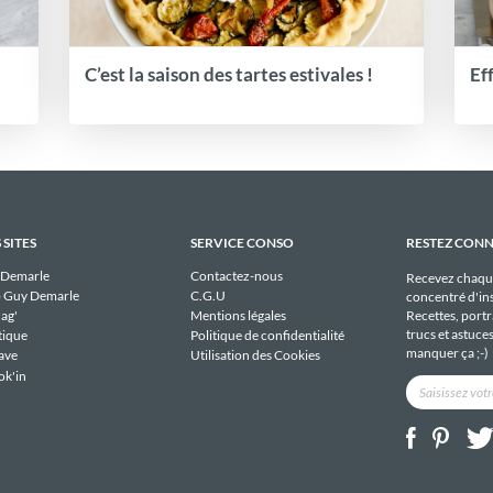
C’est la saison des tartes estivales !
Ef
 SITES
SERVICE CONSO
RESTEZ CON
 Demarle
Contactez-nous
Recevez chaqu
 Guy Demarle
C.G.U
concentré d'ins
Recettes, portra
ag'
Mentions légales
trucs et astuce
tique
Politique de confidentialité
manquer ça ;-)
ave
Utilisation des Cookies
ok'in