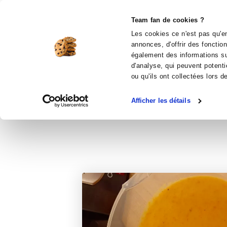
Le Club
i-Cook'in
Be Save
Boutique
Accueil
Recettes
Velouté de légumes 
Team fan de cookies ?
Les cookies ce n'est pas qu'en
annonces, d'offrir des fonctio
également des informations sur
d'analyse, qui peuvent potenti
entrées
ou qu'ils ont collectées lors d
Afficher les détails