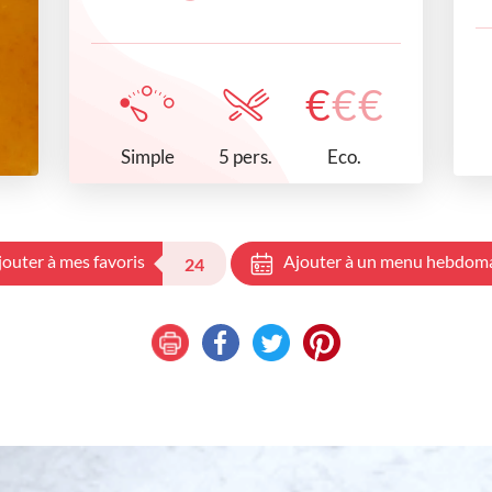
€
€
€
Simple
Eco.
5 pers.
jouter à mes favoris
Ajouter à un menu hebdom
24