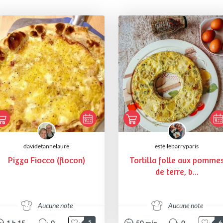
davidetannelaure
estellebarryparis
Pizza Fiocco (flocon)
Tortilla folle aux pomme
de terre, b...
Aucune note
Aucune note
1
h
15
0
50
min
0
5
6