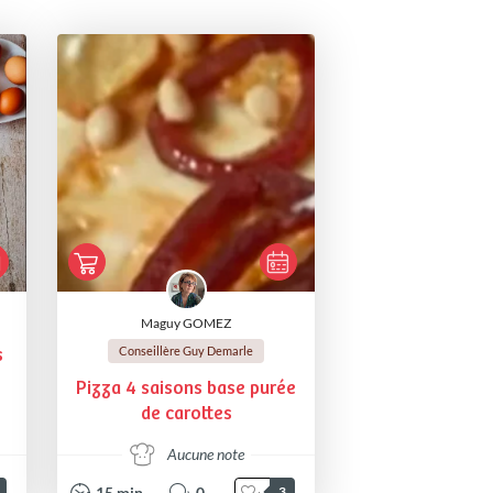
Maguy GOMEZ
Conseillère Guy Demarle
s
Pizza 4 saisons base purée
de carottes
Aucune note
15
min
0
3