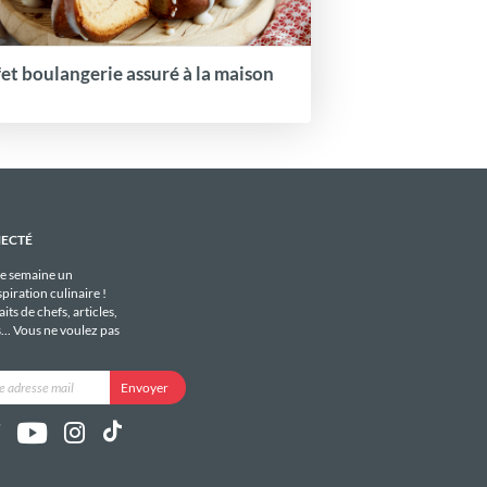
fet boulangerie assuré à la maison
NECTÉ
e semaine un
piration culinaire !
its de chefs, articles,
s... Vous ne voulez pas