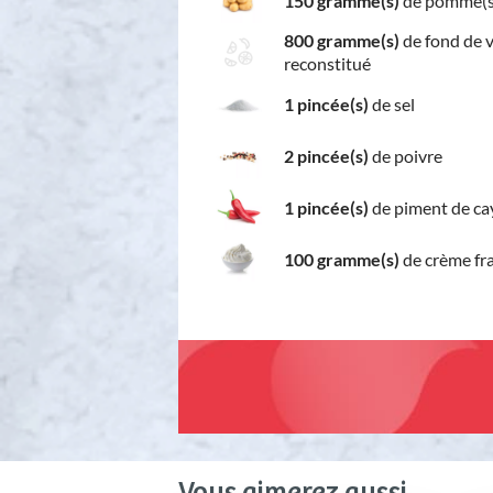
150 gramme(s)
de pomme(s)
800 gramme(s)
de fond de v
reconstitué
1 pincée(s)
de sel
2 pincée(s)
de poivre
1 pincée(s)
de piment de c
100 gramme(s)
de crème fr