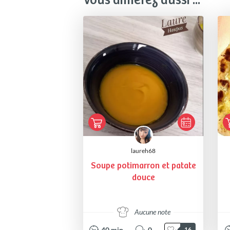
Vous aimerez aussi ...
laureh68
Soupe potimarron et patate
douce
Aucune note
40
min
0
16