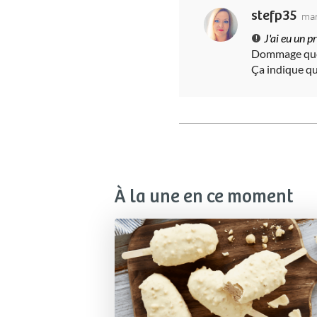
stefp35
mar
J'ai eu un 
Dommage que l
Ça indique qu
À la une en ce moment