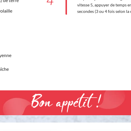
4
 de terre
vitesse 5, appuyer de temps e
olaille
secondes (3 ou 4 fois selon la
ayenne
aîche
Bon appétit !