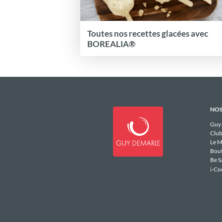
Toutes nos recettes glacées avec
BOREALIA®
NOS
Guy
Club
Le M
Bou
Be S
i-Co