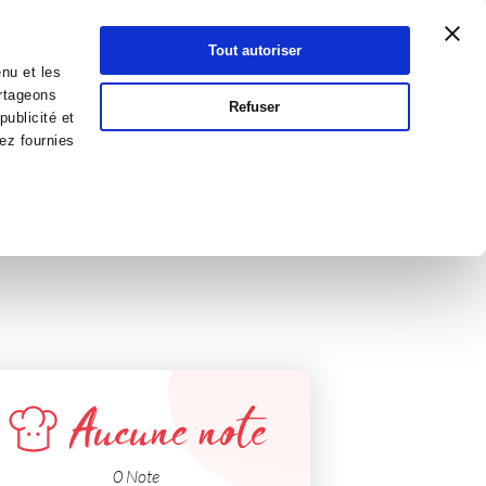
Atelier Culinaire
Le métier
Guy Demarle
Tout autoriser
Se connecter
S'inscrire
nu et les
artageons
Refuser
publicité et
ez fournies
Végétarien
Aucune note
0 Note