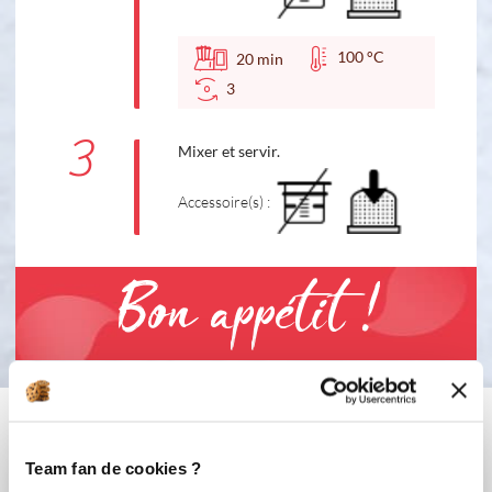
100 °C
20
min
3
3
Mixer et servir.
Accessoire(s) :
Bon appétit !
Vous aimerez aussi ...
Team fan de cookies ?