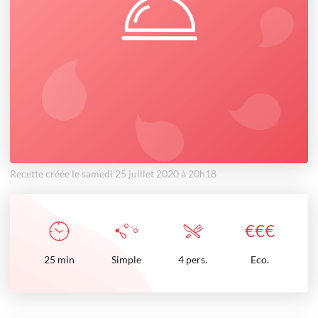
Recette créée le samedi 25 juillet 2020 à 20h18
€
€
€
25
min
Simple
4 pers.
Eco.