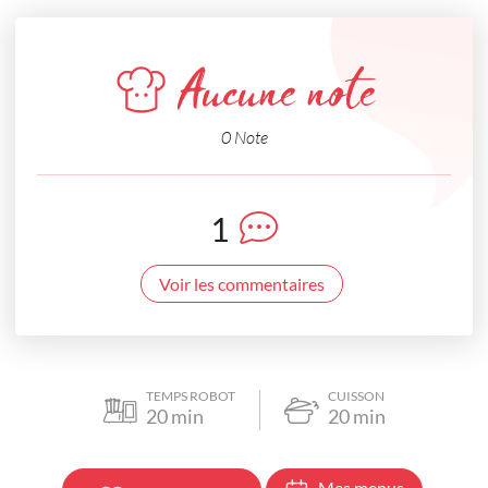
Aucune note
0 Note
1
Voir les commentaires
TEMPS ROBOT
CUISSON
20
min
20
min
Mes menus