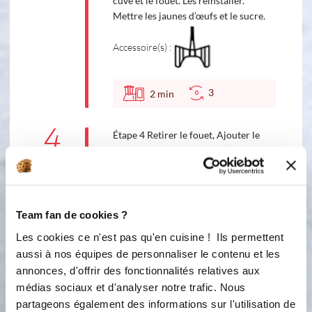
cuve et le fouet. Les réinstaller.
Mettre les jaunes d’œufs et le sucre.
Accessoire(s) :
3
2
min
4
Étape 4 Retirer le fouet, Ajouter le
mascarpone en 3 fois par l’orifice du
couvercle.
2
1
min
Team fan de cookies ?
5
Les cookies ce n'est pas qu'en cuisine ! Ils permettent
Étape 5 Mettre le mélange dans un
aussi à nos équipes de personnaliser le contenu et les
saladier et y ajouter les blancs d’œufs
annonces, d'offrir des fonctionnalités relatives aux
montés préalablement en neige.
médias sociaux et d'analyser notre trafic. Nous
6
partageons également des informations sur l'utilisation de
Étape 6 Couper le pain d’épices en