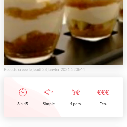
Recette créée le jeudi 28 janvier 2021 à 20h44
€
€
€
3
h
45
Simple
4 pers.
Eco.