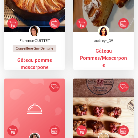
Florence GUITTET
audreyr_39
Conseillère Guy Demarle
Gâteau
Pommes/Mascarpon
Gâteau pomme
e
mascarpone