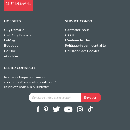
NOS SITES
SERVICE CONSO
Guy Demarle
Contactez-nous
Club Guy Demarle
C.G.U
Le Mag'
Mentions légales
Boutique
Politique de confidentialité
Be Save
Utilisation des Cookies
i-Cook'in
RESTEZ CONNECTÉ
Recevez chaque semaine un
concentré d'inspiration cuilinaire !
Inscrivez-vous à la Miamletter.