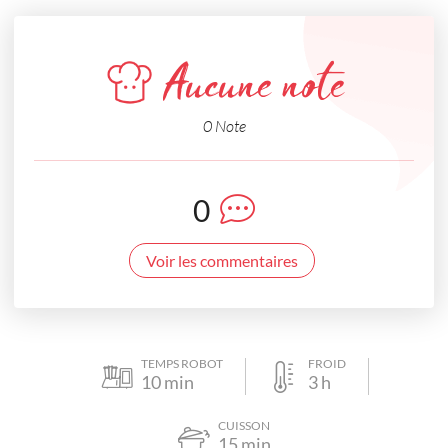
Aucune note
0 Note
0
Voir les commentaires
TEMPS ROBOT
FROID
10
min
3
h
CUISSON
15
min