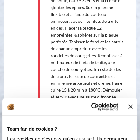
de poule, battre 3 œufs et la crème et
ajouter les épices. Sur la planche
flexible et à l'aide du couteau
éminceur, couper les filets de truite
en dés. Placer la plaque 12
empreintes ½ sphères sur la plaque
perforée. Tapisser le fond et les parois
de chaque empreinte avec les
rondelles de courgettes. Remplisser à
mi-hauteur de filets de truite, une
couche de courgettes, le reste de dés
de truite, le reste de courgettes et
enfin le mélange œufs et crème. Faire
cuire 15 à 20 min à 180°C. Démouler
et servir avec une sauce citronnée
(moutarde, crème et un filet de
citron).
Team fan de cookies ?
Bon appétit !
Les cookies ce n'est pas qu'en cuisine ! Ils permettent