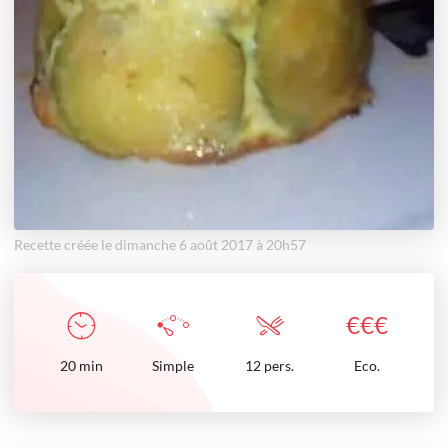
Recette créée le dimanche 6 août 2017 à 20h57
€
€
€
20
min
Simple
12 pers.
Eco.