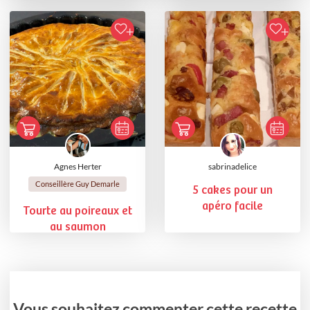
Agnes Herter
sabrinadelice
Conseillère Guy Demarle
5 cakes pour un
apéro facile
Tourte au poireaux et
au saumon
Vous souhaitez commenter cette recette