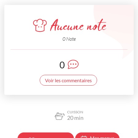
Aucune note
0 Note
0
Voir les commentaires
CUISSON
20
min
Mes menus