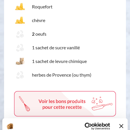
Roquefort
chèvre
2
oeufs
1 sachet de sucre vanillé
1 sachet de levure chimique
herbes de Provence (ou thym)