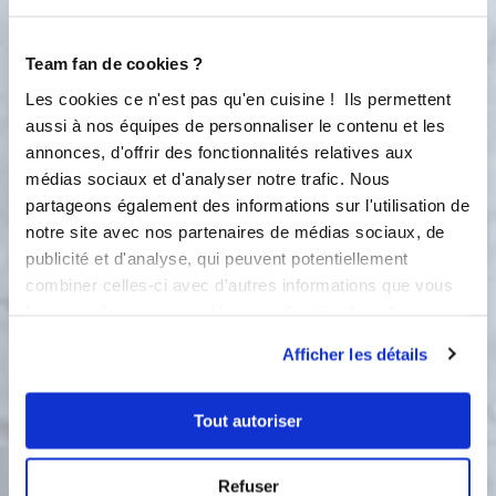
2 étapes
Team fan de cookies ?
Les cookies ce n'est pas qu'en cuisine ! Ils permettent
1
aussi à nos équipes de personnaliser le contenu et les
Préchauffer le four à 160°. Mélanger
annonces, d'offrir des fonctionnalités relatives aux
la farine, la levure, les 2 sucres et les
épices. Faire chauffer le miel à la
médias sociaux et d'analyser notre trafic. Nous
casserole ou au micro onde et le
partageons également des informations sur l'utilisation de
verser sur le mélange précédent.
notre site avec nos partenaires de médias sociaux, de
Incorporer les 2 œufs puis le lait tiédi.
publicité et d'analyse, qui peuvent potentiellement
On peut verser cette préparation
combiner celles-ci avec d'autres informations que vous
dans le moule à cake classique ou
leur avez fournies ou qu'ils ont collectées lors de votre
dans le moule 5 cakes pour en faire
utilisation de leurs services.
des toasts apéritifs. Pour un cake
Afficher les détails
classique : enfourner 1h. Pour le
moule 5 cake : enfourner 30 minutes.
Tout autoriser
2
Pour faire des canapés apéritifs,
découper des tranches de pain
Refuser