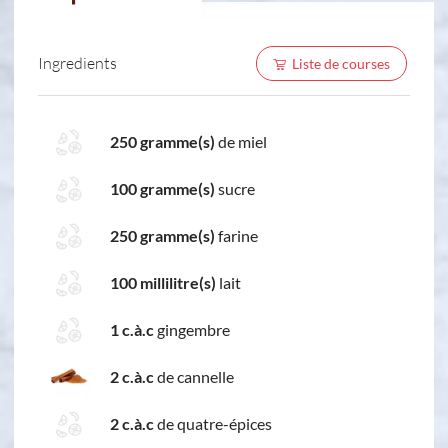
Ingredients
Liste de courses
250 gramme(s)
de miel
100 gramme(s)
sucre
250 gramme(s)
farine
100 millilitre(s)
lait
1 c.à.c
gingembre
2 c.à.c
de cannelle
2 c.à.c
de quatre-épices