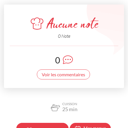
Aucune note
0 Note
0
Voir les commentaires
CUISSON
25
min
Mes menus