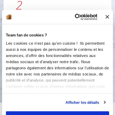
2
3
4
Team fan de cookies ?
Les cookies ce n'est pas qu'en cuisine ! Ils permettent
5
aussi à nos équipes de personnaliser le contenu et les
annonces, d'offrir des fonctionnalités relatives aux
6
médias sociaux et d'analyser notre trafic. Nous
partageons également des informations sur l'utilisation de
notre site avec nos partenaires de médias sociaux, de
publicité et d'analyse, qui peuvent potentiellement
Bon appétit !
combiner celles-ci avec d'autres informations que vous
leur avez fournies ou qu'ils ont collectées lors de votre
utilisation de leurs services.
Afficher les détails
Vous aimerez aussi ...