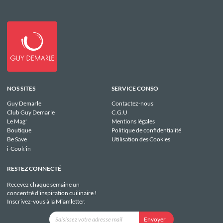
NOS SITES
SERVICE CONSO
Guy Demarle
Contactez-nous
Club Guy Demarle
C.G.U
Le Mag'
Mentions légales
Boutique
Politique de confidentialité
Be Save
Utilisation des Cookies
i-Cook'in
RESTEZ CONNECTÉ
Recevez chaque semaine un
concentré d'inspiration cuilinaire !
Inscrivez-vous à la Miamletter.