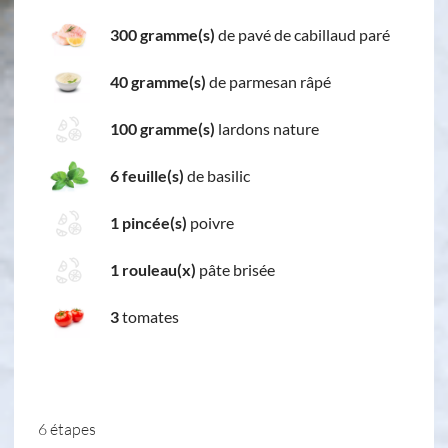
300 gramme(s)
de pavé de cabillaud paré
40 gramme(s)
de parmesan râpé
100 gramme(s)
lardons nature
6 feuille(s)
de basilic
1 pincée(s)
poivre
1 rouleau(x)
pâte brisée
3
tomates
6 étapes