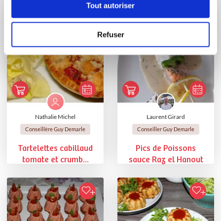
Tout autoriser
Refuser
Nathalie Michel
Laurent Girard
Conseillère Guy Demarle
Conseiller Guy Demarle
Tartelettes cabillaud
Pics de Poissons
tomate et crumb...
sauce Raz el Hanout