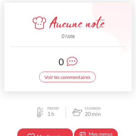
Aucune note
0 Note
0
Voir les commentaires
FROID
CUISSON
1
h
20
min
Mes menus