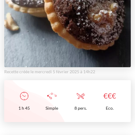
Recette créée le mercredi 5 février 2025 à 14h22
€
€
€
1
h
45
Simple
8 pers.
Eco.