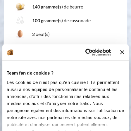
140 gramme(s)
de beurre
100 gramme(s)
de cassonade
2
oeuf(s)
200 gramme(s)
de chocolat noir
125 gramme(s)
de farine
Team fan de cookies ?
1 c.à.c
de levure chimique
Les cookies ce n'est pas qu'en cuisine ! Ils permettent
noix
aussi à nos équipes de personnaliser le contenu et les
annonces, d'offrir des fonctionnalités relatives aux
noix de pécan
médias sociaux et d'analyser notre trafic. Nous
partageons également des informations sur l'utilisation de
sucre glace
notre site avec nos partenaires de médias sociaux, de
publicité et d'analyse, qui peuvent potentiellement