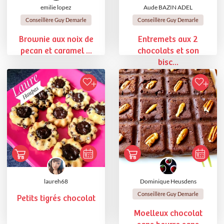
emilie lopez
Aude BAZIN ADEL
Conseillère Guy Demarle
Conseillère Guy Demarle
Brownie aux noix de
Entremets aux 2
pecan et caramel ...
chocolats et son
bisc...
laureh68
Dominique Heusdens
Conseillère Guy Demarle
Petits tigrés chocolat
Moelleux chocolat