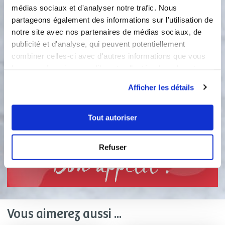
médias sociaux et d'analyser notre trafic. Nous
les quartiers de figues
partageons également des informations sur l'utilisation de
harmonieusement. A l'aide du
notre site avec nos partenaires de médias sociaux, de
tornado, hachez quelques noix et
publicité et d'analyse, qui peuvent potentiellement
répartir par dessus .
combiner celles-ci avec d'autres informations que vous
4
leur avez fournies ou qu'ils ont collectées lors de votre
• Enfournez 25 à 30 minutes, jusqu’à
utilisation de leurs services.
ce que la pâte soit dorée et
Afficher les détails
croustillante. ( 10 minutes à 200°, puis
20 minutes à 180°) . Servez chaud ou
tiède, avec une salade verte (roquette
Tout autoriser
ou mâche par exemple).
Refuser
Bon appétit !
Vous aimerez aussi ...