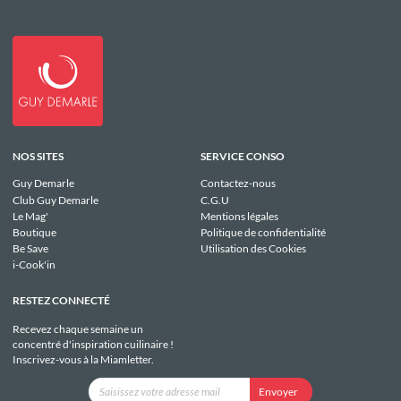
NOS SITES
SERVICE CONSO
Guy Demarle
Contactez-nous
Club Guy Demarle
C.G.U
Le Mag'
Mentions légales
Boutique
Politique de confidentialité
Be Save
Utilisation des Cookies
i-Cook'in
RESTEZ CONNECTÉ
Recevez chaque semaine un
concentré d'inspiration cuilinaire !
Inscrivez-vous à la Miamletter.