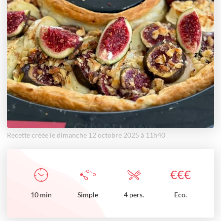
Recette créée le dimanche 12 octobre 2025 à 11h40
€
€
€
10
min
Simple
4 pers.
Eco.