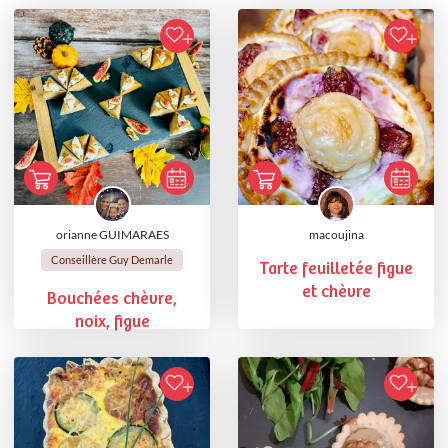
orianne GUIMARAES
macoujina
Conseillère Guy Demarle
Tarte feuilletée figue
et chèvre
Bouchées chèvre,
noix, figue