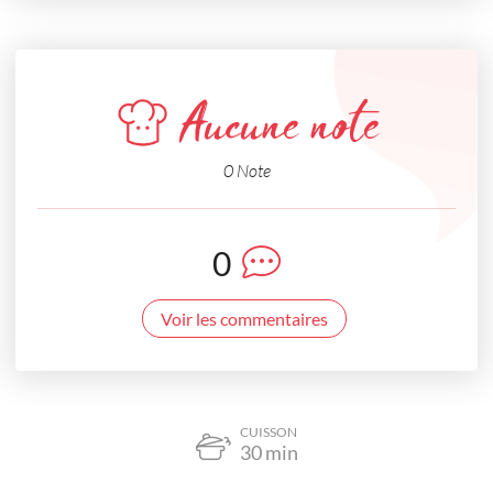
Aucune note
0 Note
0
Voir les commentaires
CUISSON
30
min