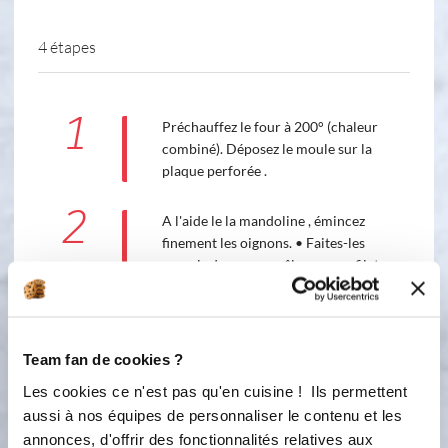
4 étapes
1
Préchauffez le four à 200° (chaleur
combiné). Déposez le moule sur la
plaque perforée .
2
A l'aide le la mandoline , émincez
finement les oignons. • Faites-les
revenir dans une poêle avec un filet
d’huile d’olive • Salez, poivrez et
réservez.
3
Préparez la tarte : • Étalez la pâte
Team fan de cookies ?
dans un moule à tarte et piquez le
Les cookies ce n'est pas qu'en cuisine ! Ils permettent
fond à la fourchette. • Répartissez les
aussi à nos équipes de personnaliser le contenu et les
oignons refroidi sur le fond. •
annonces, d'offrir des fonctionnalités relatives aux
Disposez les rondelles de chèvre et