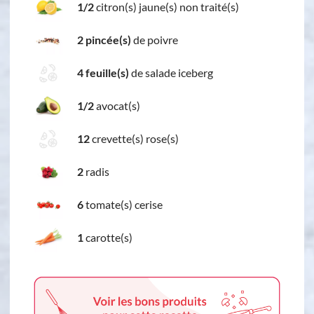
1/2
citron(s) jaune(s) non traité(s)
2 pincée(s)
de poivre
4 feuille(s)
de salade iceberg
1/2
avocat(s)
12
crevette(s) rose(s)
2
radis
6
tomate(s) cerise
1
carotte(s)