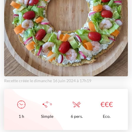
Recette créée le dimanche 16 juin 2024 à 17h19
€
€
€
1
h
Simple
6 pers.
Eco.