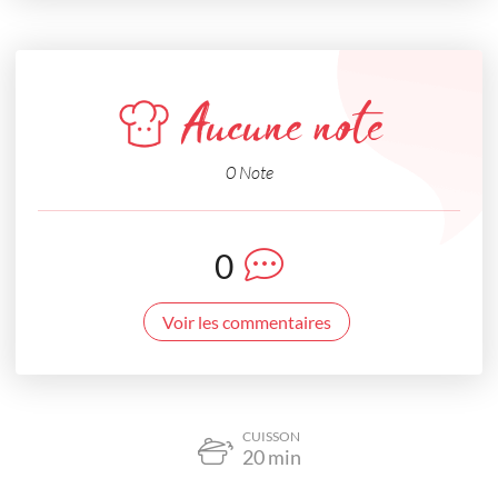
Aucune note
0 Note
0
Voir les commentaires
CUISSON
20
min