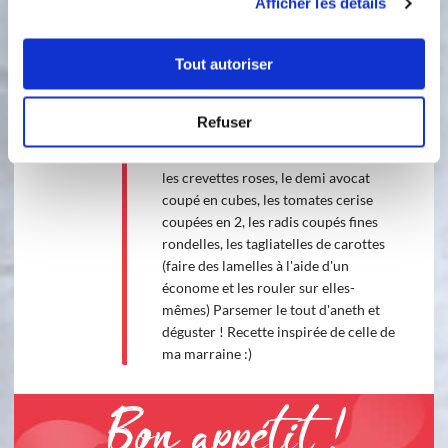
Afficher les détails
l'appareil obtenu dans dans la poche à
douille et déposer par petites touches
sur tout le fond de tarte.
Tout autoriser
3
Montage de la garniture Couper les
Refuser
feuilles d'iceberg en lamelles et les
déposer sur le fond de tarte. Déposer
les crevettes roses, le demi avocat
coupé en cubes, les tomates cerise
coupées en 2, les radis coupés fines
rondelles, les tagliatelles de carottes
(faire des lamelles à l'aide d'un
économe et les rouler sur elles-
mêmes) Parsemer le tout d'aneth et
déguster ! Recette inspirée de celle de
ma marraine :)
Bon appétit !