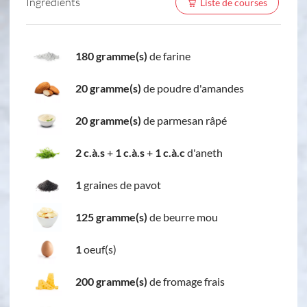
Ingredients
Liste de courses
180 gramme(s)
de farine
20 gramme(s)
de poudre d'amandes
20 gramme(s)
de parmesan râpé
2 c.à.s
+
1 c.à.s
+
1 c.à.c
d'aneth
1
graines de pavot
125 gramme(s)
de beurre mou
1
oeuf(s)
200 gramme(s)
de fromage frais