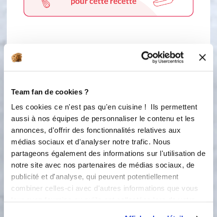
3 étapes
1
Team fan de cookies ?
Préparation de la pâte Préchauffer le
four à 180 degrés. Mélanger la farine,
Les cookies ce n'est pas qu'en cuisine ! Ils permettent
la poudre d'amandes, le parmesan,
aussi à nos équipes de personnaliser le contenu et les
l'aneth, les graines de pavot dans un
annonces, d'offrir des fonctionnalités relatives aux
cul de poule. Ajouter les cubes de
médias sociaux et d'analyser notre trafic. Nous
beurre mou et l'œuf et mélanger.
partageons également des informations sur l'utilisation de
Répartir la pâte dans le moule tarte
notre site avec nos partenaires de médias sociaux, de
couronne et enfourner 20 min.
publicité et d'analyse, qui peuvent potentiellement
combiner celles-ci avec d'autres informations que vous
2
Mélanger le fromage frais (j'ai utilisé
leur avez fournies ou qu'ils ont collectées lors de votre
du Madame Loïc nature), le jus de
utilisation de leurs services.
citron, l'aneth et le poivre. Mettre