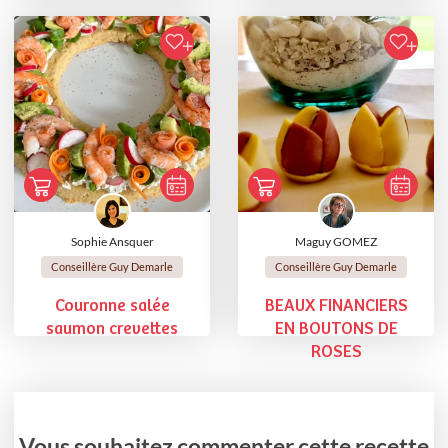
Sophie Ansquer
Maguy GOMEZ
Conseillère Guy Demarle
Conseillère Guy Demarle
Couronne salée
BEAUX FINANCIERS
saumon crevettes
EN BOUTONS DE
ROSES
Vous souhaitez commenter cette recette