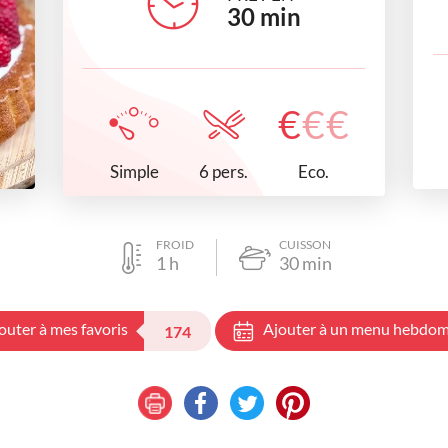
30
min
€
€
€
Simple
Eco.
6 pers.
FROID
CUISSON
1
h
30
min
outer à mes favoris
Ajouter à un menu hebdom
174