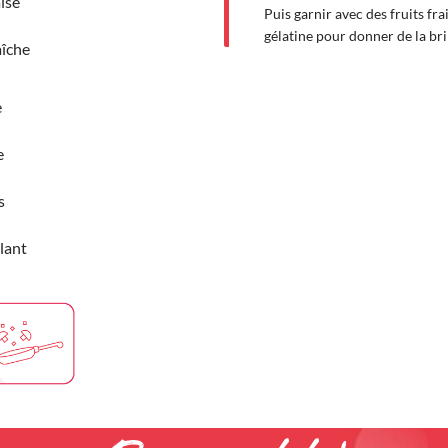
ise
Puis garnir avec des fruits fra
gélatine pour donner de la bri
aîche
e
e
s
llant