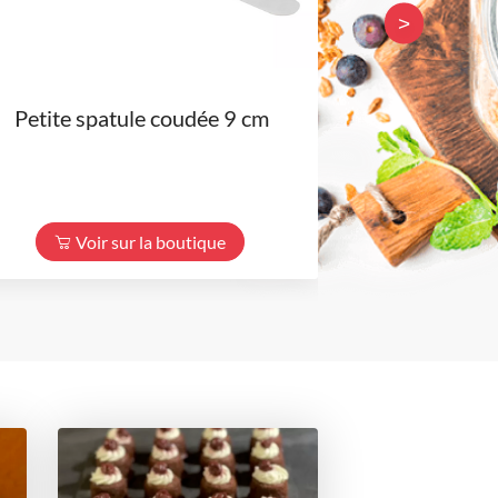
>
Petite spatule coudée 9 cm
Petit cul 
Voir sur la boutique
Voir