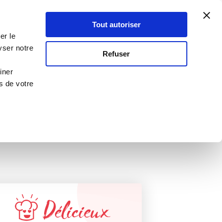
Atelier Culinaire
Le métier
Guy Demarle
Tout autoriser
Se connecter
S'inscrire
er le
n
yser notre
Refuser
recevoir
iner
s de votre
Délicieux