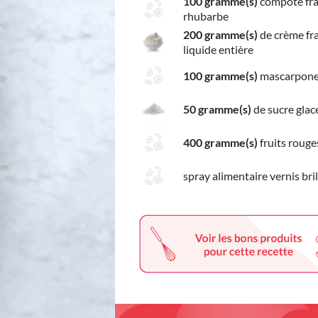
100 gramme(s)
compote fra
rhubarbe
200 gramme(s)
de crème fr
liquide entière
100 gramme(s)
mascarpon
50 gramme(s)
de sucre glac
400 gramme(s)
fruits rouge
spray alimentaire vernis bri