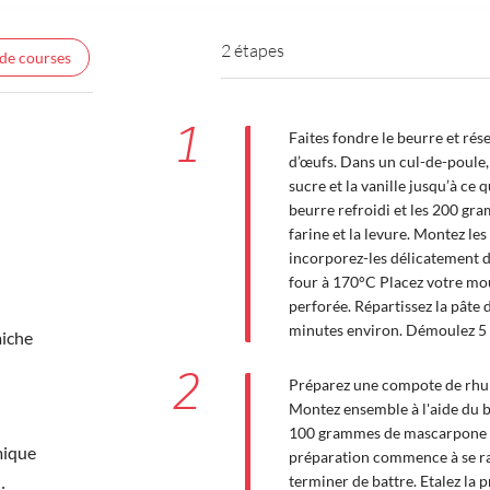
2 étapes
 de courses
1
Faites fondre le beurre et rés
d’œufs. Dans un cul-de-poule,
sucre et la vanille jusqu’à ce 
beurre refroidi et les 200 gr
farine et la levure. Montez les
incorporez-les délicatement d
four à 170°C Placez votre mou
perforée. Répartissez la pâte 
minutes environ. Démoulez 5 m
aiche
2
Préparez une compote de rhuba
Montez ensemble à l'aide du 
100 grammes de mascarpone e
mique
préparation commence à se ra
terminer de battre. Etalez la p