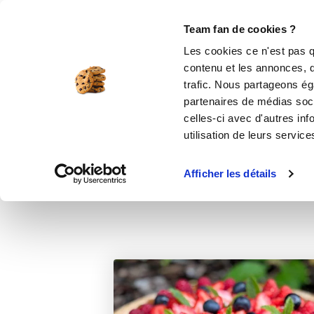
Le Club
i-Cook'in
Be Save
Boutique
Accueil
Recettes
Tarte aux fruits frai
Team fan de cookies ?
Les cookies ce n'est pas q
contenu et les annonces, d'
trafic. Nous partageons éga
desse
partenaires de médias soci
celles-ci avec d'autres inf
utilisation de leurs service
Afficher les détails