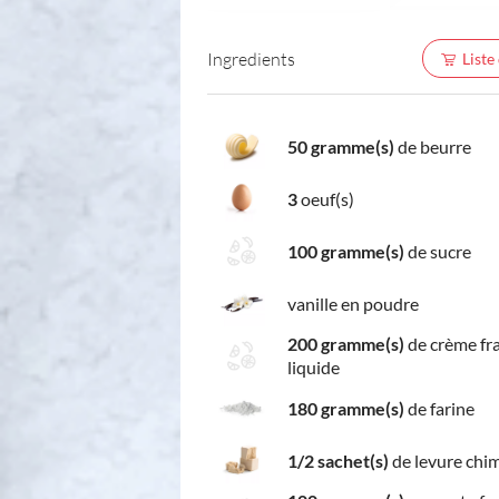
Ingredients
Liste
50 gramme(s)
de beurre
3
oeuf(s)
100 gramme(s)
de sucre
vanille en poudre
200 gramme(s)
de crème fr
liquide
180 gramme(s)
de farine
1/2 sachet(s)
de levure chi