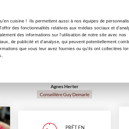
Canofea
Borealia
s de saison
LE MAG
LA BOUTIQUE
RECETTES
u'en cuisine ! Ils permettent aussi à nos équipes de personnalis
Tarte aux fruits frais de saiso
offrir des fonctionnalités relatives aux médias sociaux et d'anal
lement des informations sur l'utilisation de notre site avec nos
rts
Printemps
Tea time
Petits gourmands
Pour 
aux, de publicité et d'analyse, qui peuvent potentiellement comb
ormations que vous leur avez fournies ou qu'ils ont collectées lor
Recettes traditionnelles
s.
Agnes Herter
Conseillère Guy Demarle
PRÊT EN