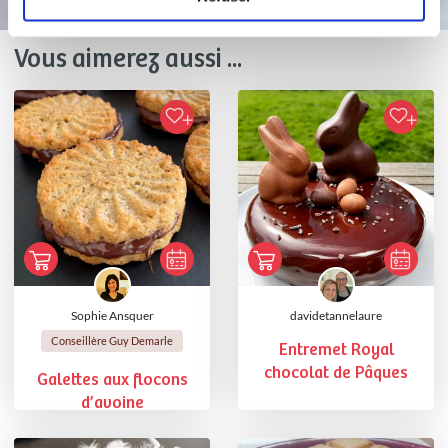
Vous aimerez aussi ...
Sophie Ansquer
davidetannelaure
Conseillère Guy Demarle
Entremet Royal
chocolat de Pâques
Galettes aux flocons
d’avoine