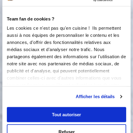
à feu doux et porter à ébullition.
Continuer la cuisson jusqu’à ce que le
caramel soit doré, épais et qu’il se
Team fan de cookies ?
détache du bord de la casserole. Le
Les cookies ce n'est pas qu'en cuisine ! Ils permettent
verser sur le fond de biscuit et
aussi à nos équipes de personnaliser le contenu et les
remettre 1 heure au réfrigérateur.
annonces, d'offrir des fonctionnalités relatives aux
3
médias sociaux et d'analyser notre trafic. Nous
Le glaçage : Faire fondre le chocolat
partageons également des informations sur l'utilisation de
au bain-marie dans un cul de poule
notre site avec nos partenaires de médias sociaux, de
avant de l’étaler sur le caramel.
publicité et d'analyse, qui peuvent potentiellement
Laisser durcir au réfrigérateur 1
heure. Ce gâteau magique est
combiner celles-ci avec d'autres informations que vous
meilleur le lendemain : découper en
leur avez fournies ou qu'ils ont collectées lors de votre
carrés et déguster... avec du thé ou
utilisation de leurs services.
Afficher les détails
café.
Tout autoriser
Bon appétit !
Refuser