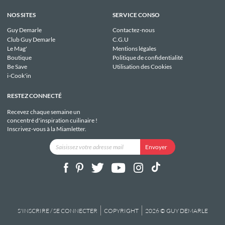
NOS SITES
SERVICE CONSO
Guy Demarle
Contactez-nous
Club Guy Demarle
C.G.U
Le Mag'
Mentions légales
Boutique
Politique de confidentialité
Be Save
Utilisation des Cookies
i-Cook'in
RESTEZ CONNECTÉ
Recevez chaque semaine un
concentré d'inspiration cuilinaire !
Inscrivez-vous à la Miamletter.
S'INSCRIRE / SE CONNECTER
COPYRIGHT
2026 © GUY DEMARLE