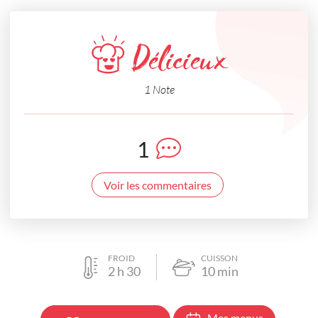
Délicieux
1 Note
1
Voir les commentaires
FROID
CUISSON
2
h
30
10
min
Mes menus