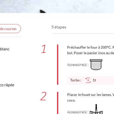
5 étapes
 de courses
1
Préchauffer le four à 200°C. 
 blanc
bol. Poser le panier inox au d
Accessoire(s) :
Turbo :
1t
co râpée
2
Placer le fouet sur les lames. V
coco.
Accessoire(s) :