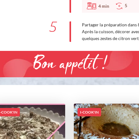
5
4
min
5
Partager la préparation dans 
Après la cuisson, décorer ave
quelques zestes de citron vert.
Bon appétit !
I-COOK'IN
I-COOK'IN