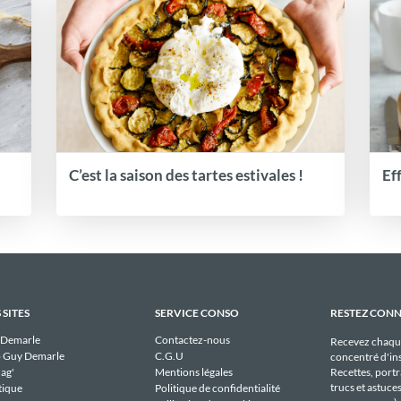
C’est la saison des tartes estivales !
Ef
 SITES
SERVICE CONSO
RESTEZ CON
 Demarle
Contactez-nous
Recevez chaqu
 Guy Demarle
C.G.U
concentré d'ins
Recettes, portra
ag'
Mentions légales
trucs et astuce
tique
Politique de confidentialité