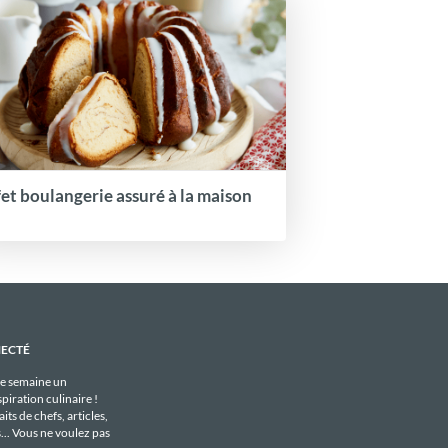
fet boulangerie assuré à la maison
NECTÉ
e semaine un
piration culinaire !
its de chefs, articles,
s... Vous ne voulez pas