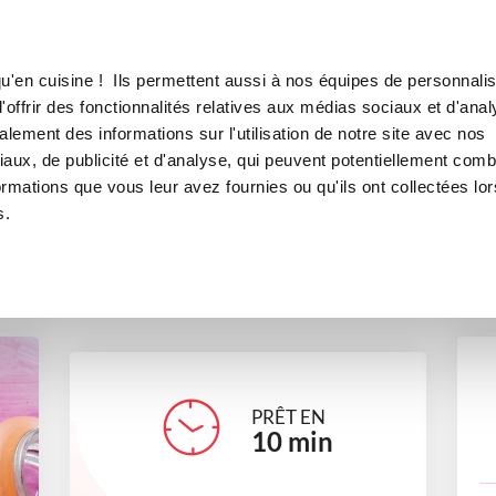
Canofea
Borealia
anc, noix de coco et citron vert
LE MAG
LA BOUTIQUE
RECETTES
u'en cuisine ! Ils permettent aussi à nos équipes de personnalis
hocolat blanc, noix de coco et 
offrir des fonctionnalités relatives aux médias sociaux et d'anal
lement des informations sur l'utilisation de notre site avec nos
desserts
Pour recevoir
aux, de publicité et d'analyse, qui peuvent potentiellement comb
ormations que vous leur avez fournies ou qu'ils ont collectées lor
s.
stephanieh_952d
PRÊT EN
10
min