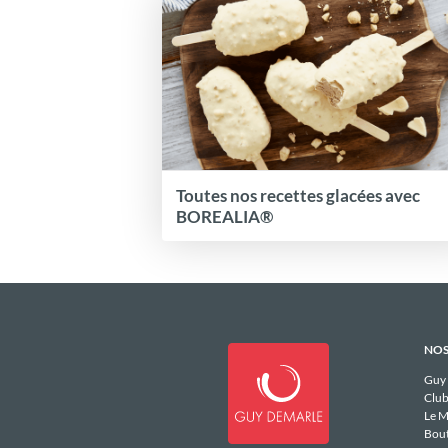
Toutes nos recettes glacées avec
BOREALIA®
NOS
Guy
Club
Le M
Bou