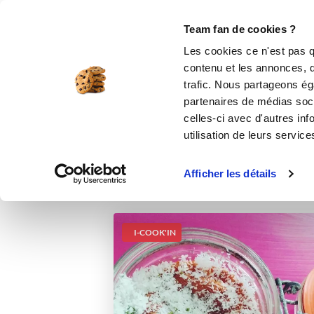
Le Club
i-Cook'in
Be Save
Boutique
Accueil
Recettes
Soufflés chocolat bl
Team fan de cookies ?
Les cookies ce n'est pas q
Soufflés c
contenu et les annonces, d'
trafic. Nous partageons éga
partenaires de médias soci
celles-ci avec d'autres inf
utilisation de leurs service
Afficher les détails
I-COOK'IN