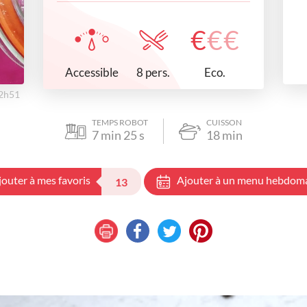
€
€
€
Accessible
Eco.
8 pers.
12h51
TEMPS ROBOT
CUISSON
7
min
25
s
18
min
jouter à mes favoris
Ajouter à un menu hebdom
13