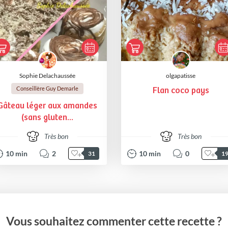
Sophie Delachaussée
olgapatisse
Conseillère Guy Demarle
Flan coco pays
Gâteau léger aux amandes
(sans gluten...
Très bon
Très bon
10
min
2
10
min
0
31
1
Vous souhaitez commenter cette recette ?