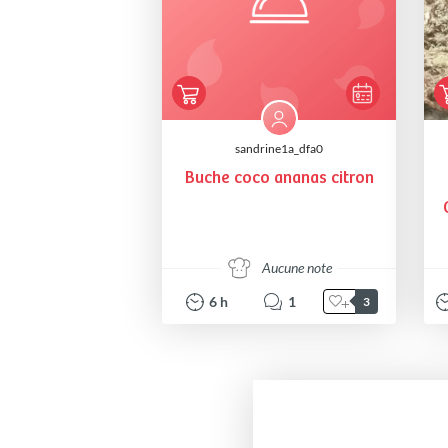
sandrine1a_dfa0
Buche coco ananas citron
Aucune note
6
h
1
3