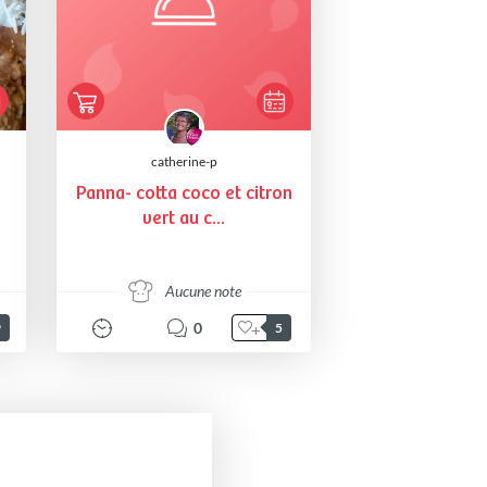
catherine-p
Panna- cotta coco et citron
vert au c...
Aucune note
0
9
5