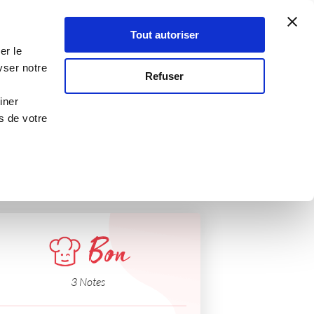
Atelier Culinaire
Le métier
Guy Demarle
Tout autoriser
Se connecter
S'inscrire
er le
citron vert
yser notre
Refuser
iner
s de votre
Bon
3 Notes