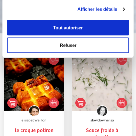
utilisation de leurs services.
Afficher les détails
Bon appétit !
Tout autoriser
Vous aimerez aussi ...
Refuser
elisabethveillon
slowdownelisa
le croque potiron
Sauce froide à