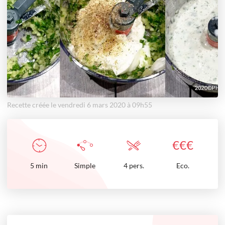
Recette créée le vendredi 6 mars 2020 à 09h55
€
€
€
5
min
Simple
4 pers.
Eco.