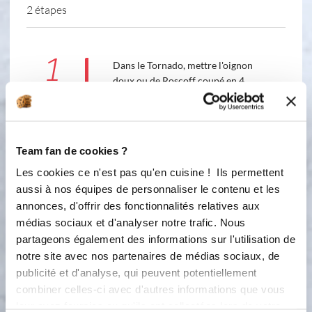
2 étapes
1
Dans le Tornado, mettre l'oignon
doux ou de Roscoff coupé en 4.
Ajouter un bouquet de persil plat
frais sans les branches (plus goûteux
que le frisée). Hacher jusqu'à
consistance voulue en tirant plusieurs
Team fan de cookies ?
fois sur la ficelle à l'aide de la poignée.
Les cookies ce n'est pas qu'en cuisine ! Ils permettent
2
aussi à nos équipes de personnaliser le contenu et les
Ajouter le yaourt nature, la crème
annonces, d'offrir des fonctionnalités relatives aux
légère, le sel marin aux herbes et aux
médias sociaux et d'analyser notre trafic. Nous
légumes et le poivre 5 baies, du
vinaigre de cidre (facultatif) ou 1 c.à.s
partageons également des informations sur l'utilisation de
de jus de citron. Tirer plusieurs fois
notre site avec nos partenaires de médias sociaux, de
sur la ficelle. Placer au frais jusqu'au
publicité et d'analyse, qui peuvent potentiellement
moment de servir.
combiner celles-ci avec d'autres informations que vous
leur avez fournies ou qu'ils ont collectées lors de votre