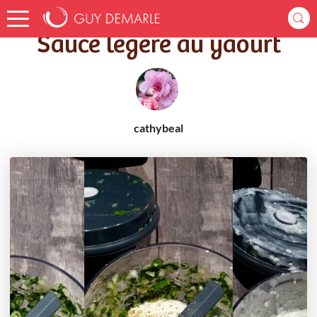
Accueil
Recettes
Sauce légère au yaourt
Sauce légère au yaourt
cathybeal