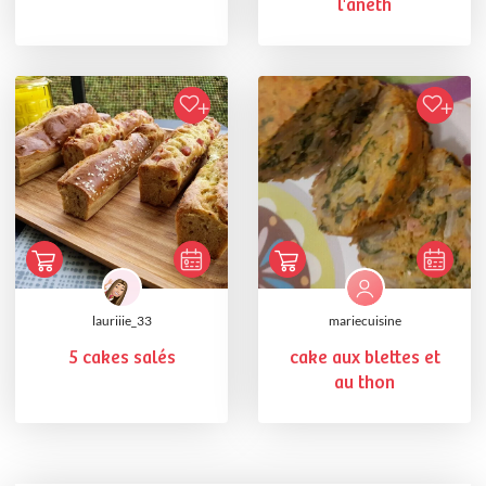
l'aneth
lauriiie_33
mariecuisine
5 cakes salés
cake aux blettes et
au thon