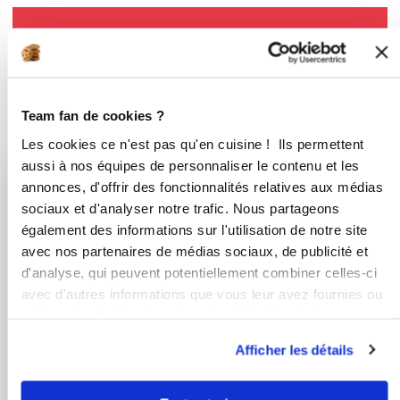
Bon appétit !
Team fan de cookies ?
Vous aimerez aussi ...
Les cookies ce n'est pas qu'en cuisine ! Ils permettent
aussi à nos équipes de personnaliser le contenu et les
annonces, d'offrir des fonctionnalités relatives aux médias
nolwenn_petit
Virginie Pieters
sociaux et d'analyser notre trafic. Nous partageons
Conseillère Guy Demarle
également des informations sur l'utilisation de notre site
Palets de couscous
avec nos partenaires de médias sociaux, de publicité et
Soupe betterave -
d'analyse, qui peuvent potentiellement combiner celles-ci
radis
avec d'autres informations que vous leur avez fournies ou
qu'ils ont collectées lors de votre utilisation de leurs
services.
Afficher les détails