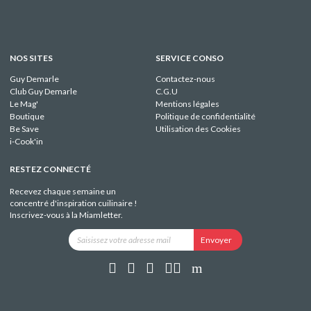
NOS SITES
SERVICE CONSO
Guy Demarle
Contactez-nous
Club Guy Demarle
C.G.U
Le Mag'
Mentions légales
Boutique
Politique de confidentialité
Be Save
Utilisation des Cookies
i-Cook'in
RESTEZ CONNECTÉ
Recevez chaque semaine un
concentré d'inspiration cuilinaire !
Inscrivez-vous à la Miamletter.