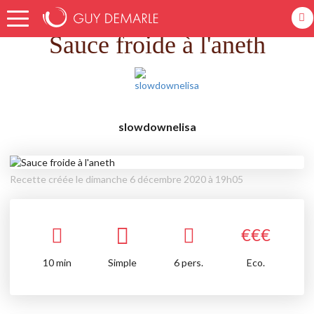
Accueil
Recettes
Sauce froide à l'aneth
Sauce froide à l'aneth
slowdownelisa
Recette créée le dimanche 6 décembre 2020 à 19h05
€
€
€
10
min
Simple
6 pers.
Eco.