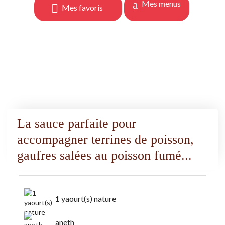
Mes menus
Mes favoris
La sauce parfaite pour
accompagner terrines de poisson,
gaufres salées au poisson fumé...
Ingredients
Liste de courses
1
yaourt(s) nature
aneth