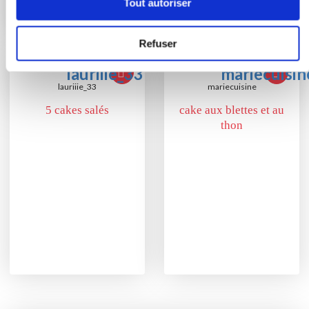
Tout autoriser
Refuser
lauriiie_33
mariecuisine
5 cakes salés
cake aux blettes et au
thon