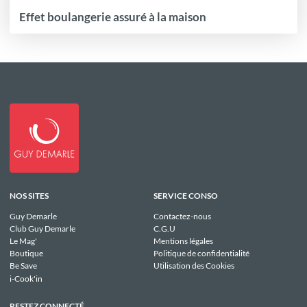
Effet boulangerie assuré à la maison
NOS SITES
SERVICE CONSO
Guy Demarle
Contactez-nous
Club Guy Demarle
C.G.U
Le Mag'
Mentions légales
Boutique
Politique de confidentialité
Be Save
Utilisation des Cookies
i-Cook'in
RESTEZ CONNECTÉ