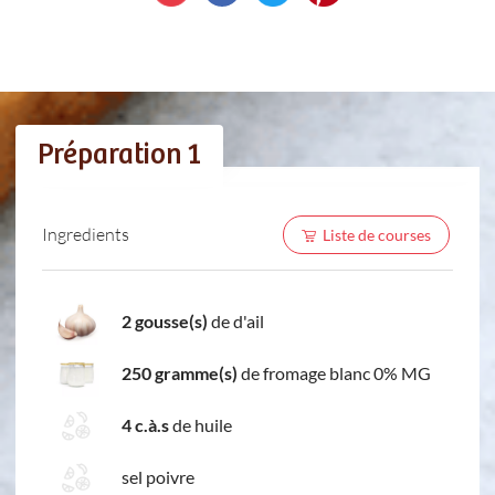
Préparation 1
Ingredients
Liste de courses
2 gousse(s)
de d'ail
250 gramme(s)
de fromage blanc 0% MG
4 c.à.s
de huile
sel poivre