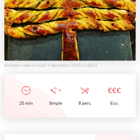
Recette créée le lundi 9 décembre 2019 à 12h21
€
€
€
25
min
Simple
8 pers.
Eco.