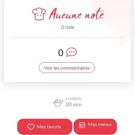
Aucune note
0 Note
0
Voir les commentaires
CUISSON
20
min
Mes menus
Mes favoris