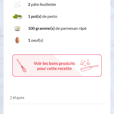
2
pâte feuilletée
1 pot(s)
de pesto
100 gramme(s)
de parmesan râpé
1
oeuf(s)
2 étapes