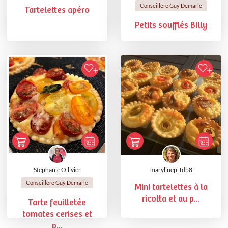
Conseillère Guy Demarle
Tartelettes apéro
Petits soufflés Billy
Stephanie Ollivier
marylinep_fdb8
Conseillère Guy Demarle
Mini tartelettes à la
ricotta et au p...
Tarte feuilletée
tomates cerises et
p...