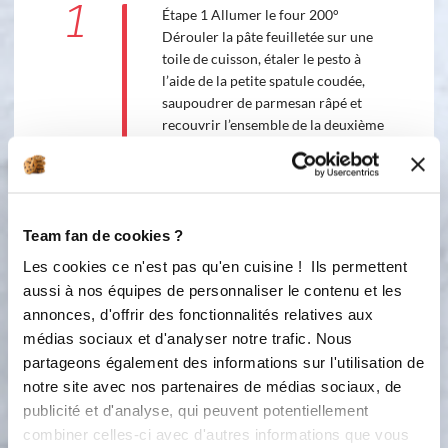
1
Étape 1 Allumer le four 200°
Dérouler la pâte feuilletée sur une
toile de cuisson, étaler le pesto à
l’aide de la petite spatule coudée,
saupoudrer de parmesan râpé et
recouvrir l’ensemble de la deuxième
pâte feuilletée en faisant bien adhérer
les 2 pâtes. Faire une découpe en
forme de sapin , et faire des bandes
horizontales pour pouvoir tourner les
Team fan de cookies ?
« branches » du sapin. Dorer votre
sapin avec le jaune d’oeuf et
Les cookies ce n'est pas qu'en cuisine ! Ils permettent
enfourner pour 20/25 mn à 200°
aussi à nos équipes de personnaliser le contenu et les
Laisser refroidir avant de partager en
annonces, d'offrir des fonctionnalités relatives aux
tirant sur les branches! Les restes de
médias sociaux et d'analyser notre trafic. Nous
la découpe peuvent être découpés en
partageons également des informations sur l'utilisation de
lanière puis cuits aussi en petites
notre site avec nos partenaires de médias sociaux, de
torsades ...
publicité et d'analyse, qui peuvent potentiellement
2
combiner celles-ci avec d'autres informations que vous
Étape 2