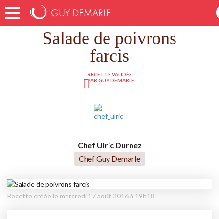
Accueil
Recettes
Salade de poivrons farcis
Salade de poivrons
farcis
RECETTE VALIDÉE
PAR GUY DEMARLE
!
Chef Ulric Durnez
Chef Guy Demarle
Recette créée le mercredi 17 août 2016 à 19h18