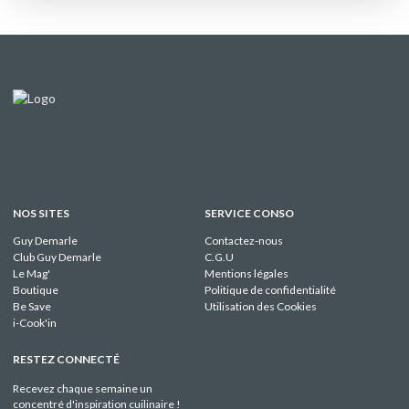
NOS SITES
SERVICE CONSO
Guy Demarle
Contactez-nous
Club Guy Demarle
C.G.U
Le Mag'
Mentions légales
Boutique
Politique de confidentialité
Be Save
Utilisation des Cookies
i-Cook'in
RESTEZ CONNECTÉ
Recevez chaque semaine un
concentré d'inspiration cuilinaire !