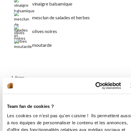
vinaigre balsamique
mesclun de salades et herbes
olives noires
moutarde
1 étape
1
Mélangez le vinaigre et le miel à
Team fan de cookies ?
cuisiner. Ajoutez la moutarde et peu à
peu l’huile d’olive. Assaisonnez le
Les cookies ce n'est pas qu'en cuisine ! Ils permettent auss
mesclun de salade avec une partie de
à nos équipes de personnaliser le contenu et les annonces,
cette vinaigrette. Dressez les
d'offrir des fonctionnalités relatives aux médias sociaux et