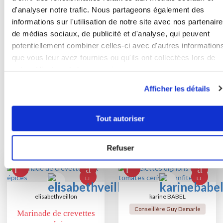
poivrons farcis en ayant pris soin de
d'analyser notre trafic. Nous partageons également des
les lustrer avec un peu de
informations sur l'utilisation de notre site avec nos partenair
vinaigrette. Déposez le mesclun,
de médias sociaux, de publicité et d'analyse, qui peuvent
décorez les assiettes avec quelques
potentiellement combiner celles-ci avec d'autres information
olives noires et un filet de
que vous leur avez fournies ou qu'ils ont collectées lors de
vinaigrette.
votre utilisation de leurs services.
Afficher les détails
Bon appétit !
Tout autoriser
Vous aimerez aussi ...
Refuser
elisabethveillon
karine BABEL
Conseillère Guy Demarle
Marinade de crevettes