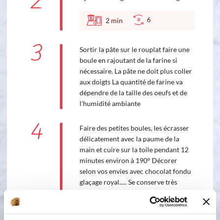
2
6
2
min
3
Sortir la pâte sur le rouplat faire une
boule en rajoutant de la farine si
nécessaire. La pâte ne doit plus coller
aux doigts La quantité de farine va
dépendre de la taille des oeufs et de
l'humidité ambiante
4
Faire des petites boules, les écrasser
délicatement avec la paume de la
main et cuire sur la toile pendant 12
minutes environ à 190° Décorer
selon vos envies avec chocolat fondu
glaçage royal..... Se conserve très
longtemps dans une boite métalique
enfin si les enfants n'ont pas tout
mangé.