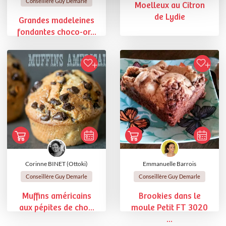
Conseillère Guy Demarle
Moelleux au Citron
de Lydie
Grandes madeleines
fondantes choco-or...
Corinne BINET (Ottoki)
Emmanuelle Barrois
Conseillère Guy Demarle
Conseillère Guy Demarle
Muffins américains
Brookies dans le
aux pépites de cho...
moule Petit FT 3020
...