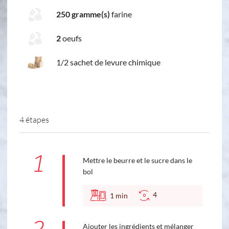
250 gramme(s)
farine
2
oeufs
1/2 sachet de levure chimique
4 étapes
1
Mettre le beurre et le sucre dans le
bol
4
1
min
Ajouter les ingrédients et mélanger