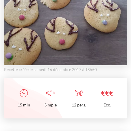
Recette créée le samedi 16 décembre 2017 à 18h50
€
€
€
15
min
Simple
12 pers.
Eco.