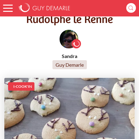
Accueil
Recettes
Rudolphe le Renne
Rudolphe le Renne
Sandra
Guy Demarle
I-COOK'IN