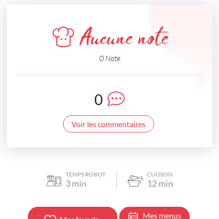
Aucune note
0 Note
0
Voir les commentaires
TEMPS ROBOT
CUISSON
3
min
12
min
Mes menus