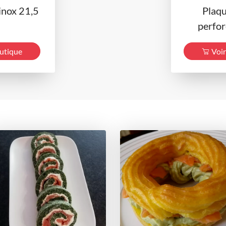
inox 21,5
Plaq
perfor
outique
Voir