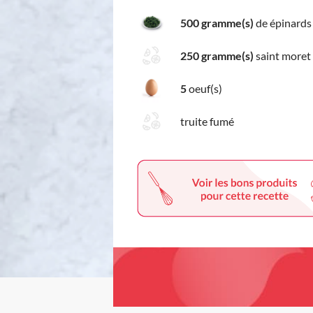
500 gramme(s)
de épinards
250 gramme(s)
saint moret
5
oeuf(s)
truite fumé