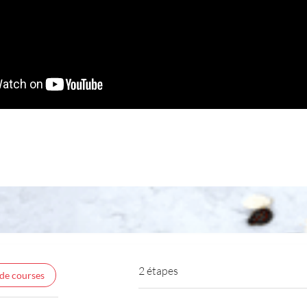
2 étapes
 de courses