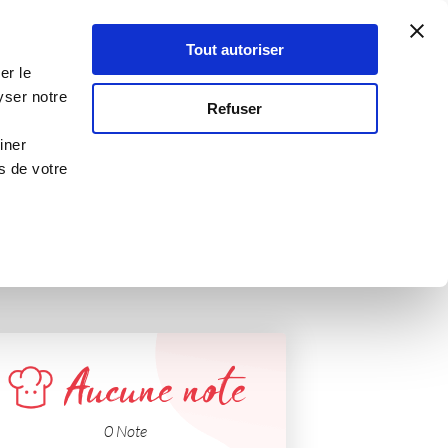
Atelier Culinaire
Le métier
Guy Demarle
Tout autoriser
Se connecter
S'inscrire
er le
n
yser notre
Refuser
iner
s de votre
Aucune note
0 Note