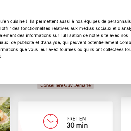
Canofea
Borealia
nard saumon
LE MAG
LA BOUTIQUE
RECETTES
u'en cuisine ! Ils permettent aussi à nos équipes de personnalis
Roulé vitaminé épinard saumo
offrir des fonctionnalités relatives aux médias sociaux et d'anal
lement des informations sur l'utilisation de notre site avec nos
entrées
Recettes minceur
aux, de publicité et d'analyse, qui peuvent potentiellement comb
ormations que vous leur avez fournies ou qu'ils ont collectées lor
s.
Sylvie Vacher
Conseillère Guy Demarle
PRÊT EN
30
min