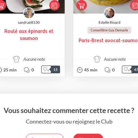
sandra68130
Estelle Rivard
Conseillère Guy Demarle
Roulé aux épinards et
saumon
Paris-Brest avocat-saumo
Aucune note
Aucune note
25
min
0
45
min
0
15
4
Vous souhaitez commenter cette recette ?
Connectez-vous ou rejoignez le Club