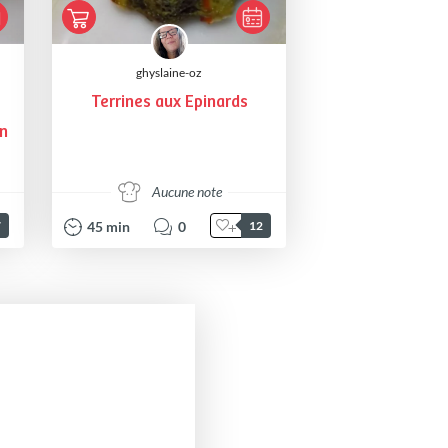
ghyslaine-oz
Terrines aux Epinards
n
Aucune note
45
min
0
7
12