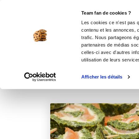
Le Club
i-Cook'in
Be Save
Boutique
Accueil
Recettes
Roulé vitaminé épi
Team fan de cookies ?
Les cookies ce n'est pas q
contenu et les annonces, d'
trafic. Nous partageons éga
partenaires de médias soci
celles-ci avec d'autres inf
utilisation de leurs service
Afficher les détails