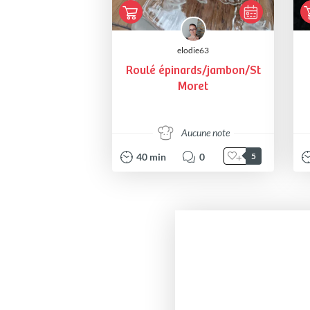
elodie63
Roulé épinards/jambon/St
Moret
Aucune note
40
min
0
5