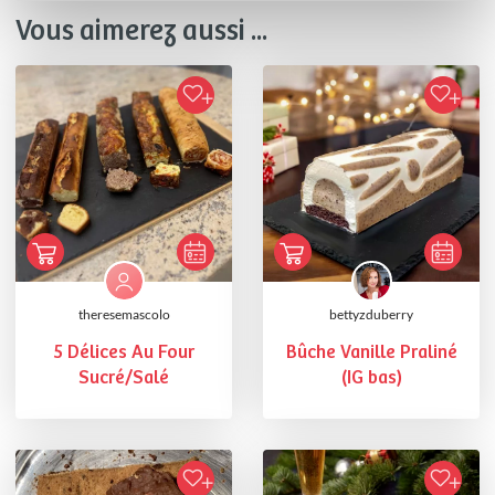
Vous aimerez aussi ...
theresemascolo
bettyzduberry
5 Délices Au Four
Bûche Vanille Praliné
Sucré/Salé
(IG bas)