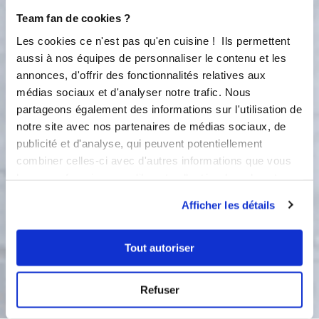
récipient pour stopper la cuisson.
Team fan de cookies ?
Faites fondre le chocolat au bain
Les cookies ce n'est pas qu'en cuisine ! Ils permettent
marie. Dans la cuve d’un robot,
aussi à nos équipes de personnaliser le contenu et les
fouettez les oeufs avec le sucre er le
annonces, d'offrir des fonctionnalités relatives aux
miel ; ajoutez ensuite toutes les
médias sociaux et d'analyser notre trafic. Nous
poudres ; mélangez bien. Ajoutez la
crème et le beurre noisette ; puis
partageons également des informations sur l'utilisation de
incorporez le chocolat fondu et les
notre site avec nos partenaires de médias sociaux, de
noisettes concassées. Versez la pâte
publicité et d'analyse, qui peuvent potentiellement
dans le moule ; enfournez 25-30
combiner celles-ci avec d'autres informations que vous
minutes
leur avez fournies ou qu'ils ont collectées lors de votre
utilisation de leurs services.
2
Afficher les détails
Étape 2
Tout autoriser
Bon appétit !
Refuser