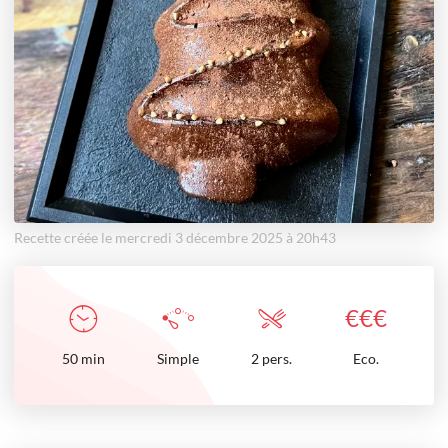
Recette créée le mercredi 3 décembre 2025 à 20h43
€
€
€
50
min
Simple
2 pers.
Eco.