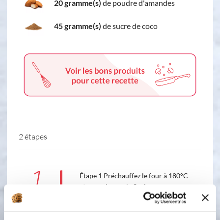
20 gramme(s)
de poudre d'amandes
45 gramme(s)
de sucre de coco
2 étapes
1
Étape 1 Préchauffez le four à 180°C
et posez le moule Sapinou sur une
plaque perforée. Concassez 30 g de
noisettes. Faites fondre le beurre en
beurre noisette et réservez le dans un