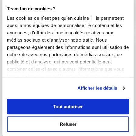
Team fan de cookies ?
LA GOUGÈRE
Gougère
BOURGUIGNONNE
bourguignonne
Les cookies ce n'est pas qu'en cuisine ! Ils permettent
aussi à nos équipes de personnaliser le contenu et les
annonces, d'offrir des fonctionnalités relatives aux
médias sociaux et d'analyser notre trafic. Nous
partageons également des informations sur l'utilisation de
notre site avec nos partenaires de médias sociaux, de
publicité et d'analyse, qui peuvent potentiellement
combiner celles-ci avec d'autres informations que vous
leur avez fournies ou qu'ils ont collectées lors de votre
utilisation de leurs services.
Afficher les détails
virginiebro
Emmanuelle Barrois
Tout autoriser
Conseillère Guy Demarle
Oeufs Cocotte
Chorizo Parmesan
mini quiches sans
Refuser
pâte dans le moule ...