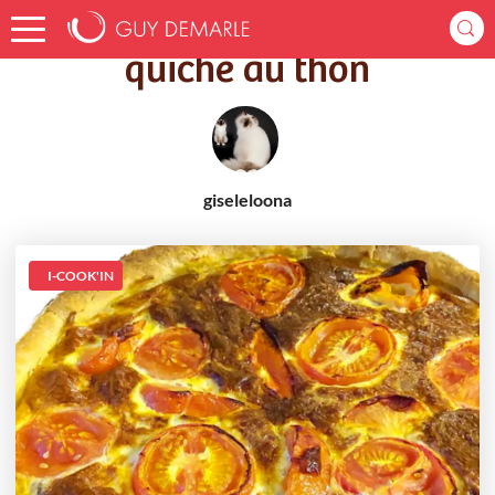
Accueil
Recettes
quiche au thon
quiche au thon
giseleloona
I-COOK'IN