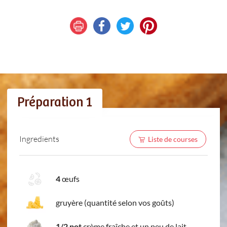
Préparation 1
Ingredients
Liste de courses
4
œufs
gruyère (quantité selon vos goûts)
1/2 pot
crème fraîche et un peu de lait