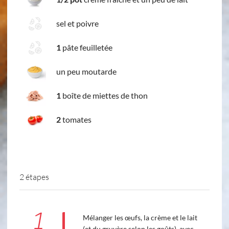
sel et poivre
1
pâte feuilletée
un peu moutarde
1
boîte de miettes de thon
2
tomates
2 étapes
1
Mélanger les œufs, la crème et le lait
(et du gruyère selon les goûts), avec