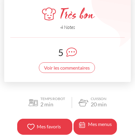
Très bon
4 Notes
5
Voir les commentaires
TEMPS ROBOT
CUISSON
2
min
20
min
Mes menus
Mes favoris