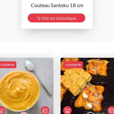
Couteau Santoku 18 cm
Voir sur la boutique
I-COOK'IN
I-COOK'IN