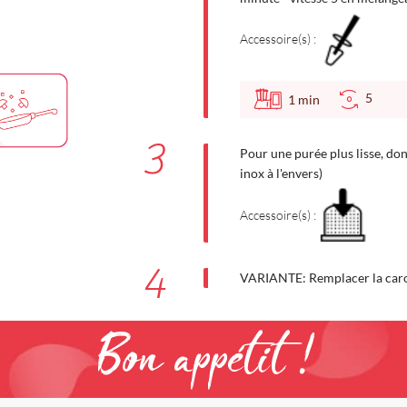
Accessoire(s) :
5
1
min
3
Pour une purée plus lisse, don
inox à l'envers)
Accessoire(s) :
4
VARIANTE: Remplacer la caro
Bon appétit !