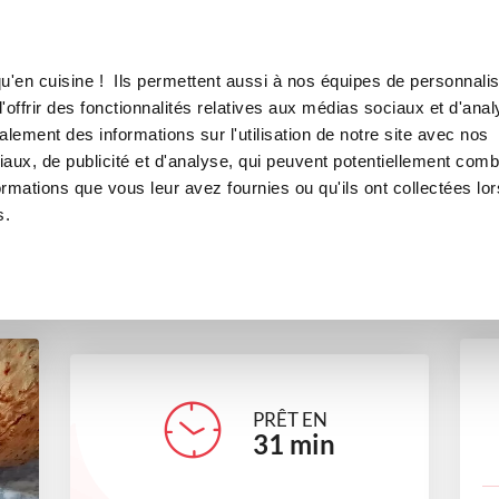
Canofea
Borealia
, carotte et pommes de terre
LE MAG
LA BOUTIQUE
RECETTES
u'en cuisine ! Ils permettent aussi à nos équipes de personnalis
 céleri rave, carotte et pommes
offrir des fonctionnalités relatives aux médias sociaux et d'anal
lement des informations sur l'utilisation de notre site avec nos
accompagnements
Recettes traditionnelles
aux, de publicité et d'analyse, qui peuvent potentiellement comb
ormations que vous leur avez fournies ou qu'ils ont collectées lor
s.
cathybeal
PRÊT EN
31
min