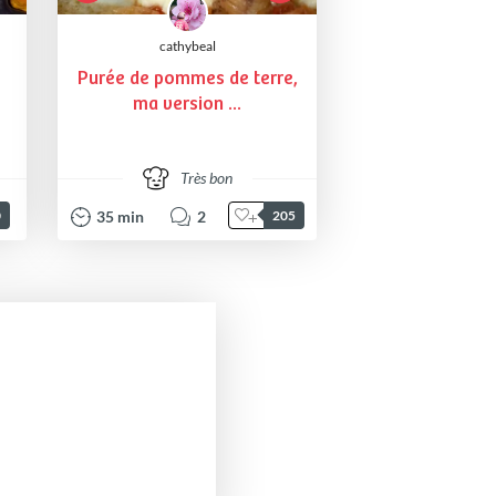
cathybeal
Purée de pommes de terre,
ma version ...
Très bon
35
min
2
0
205