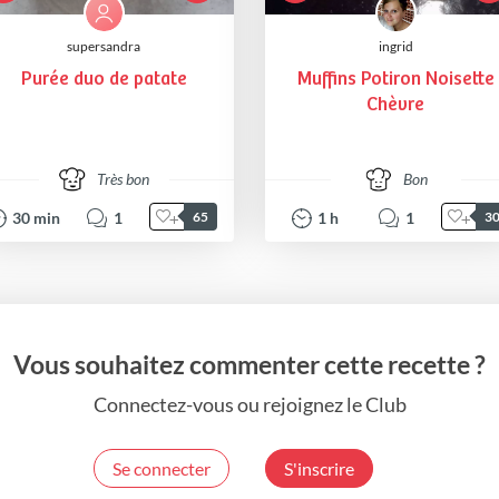
supersandra
ingrid
Purée duo de patate
Muffins Potiron Noisette
Chèvre
Très bon
Bon
30
min
1
1
h
1
65
3
Vous souhaitez commenter cette recette ?
Connectez-vous ou rejoignez le Club
Se connecter
S'inscrire