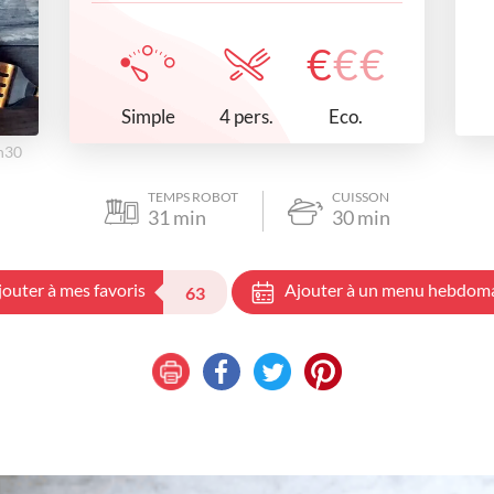
€
€
€
Simple
Eco.
4 pers.
8h30
TEMPS ROBOT
CUISSON
31
min
30
min
jouter à mes favoris
Ajouter à un menu hebdom
63