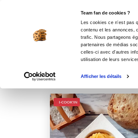
Le Club
i-Cook'in
Be Save
Boutique
Accueil
Recettes
Purée de céleri rave
Team fan de cookies ?
Les cookies ce n'est pas q
Purée de
contenu et les annonces, d'
trafic. Nous partageons éga
partenaires de médias soci
celles-ci avec d'autres inf
utilisation de leurs service
Afficher les détails
I-COOK'IN