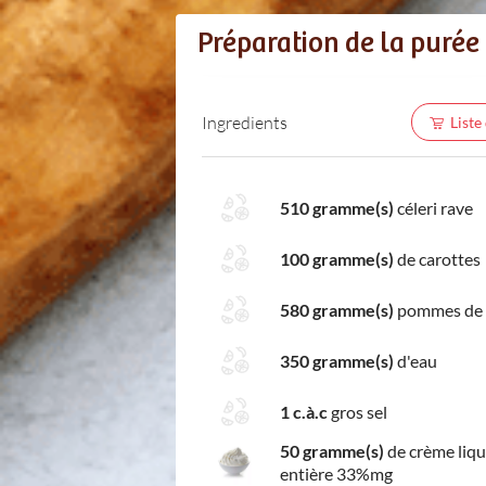
Préparation de la purée
Ingredients
Liste
510 gramme(s)
céleri rave
100 gramme(s)
de carottes
580 gramme(s)
pommes de 
350 gramme(s)
d'eau
1 c.à.c
gros sel
50 gramme(s)
de crème liqu
entière 33%mg