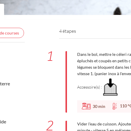
4 étapes
 de courses
1
Dans le bol, mettre le céleri r
épluchés et coupés en petits c
légumes se bloquent dans les 
vitesse 1. (panier inox à l'enve
terre
Accessoire(s) :
110
30
min
2
ide
Vider l'eau de cuisson. Ajoute
minute - vitesse 5 en mélangea