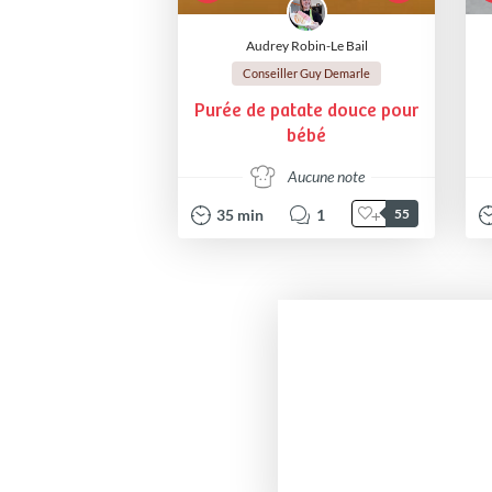
Audrey Robin-Le Bail
Conseiller Guy Demarle
Purée de patate douce pour
bébé
Aucune note
35
min
1
55