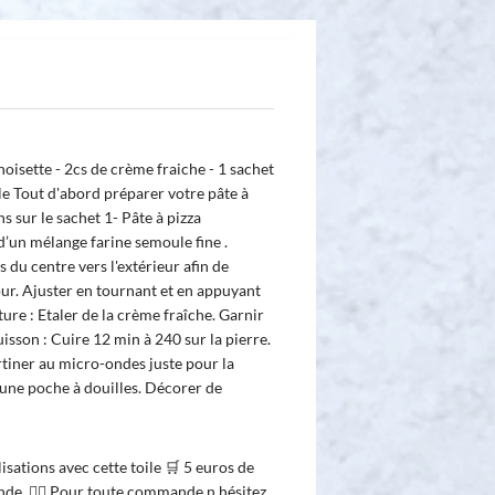
 noisette - 2cs de crème fraiche - 1 sachet
e Tout d'abord préparer votre pâte à
ns sur le sachet 1- Pâte à pizza
d’un mélange farine semoule fine .
s du centre vers l'extérieur afin de
ur. Ajuster en tournant et en appuyant
iture : Etaler de la crème fraîche. Garnir
isson : Cuire 12 min à 240 sur la pierre.
artiner au micro-ondes juste pour la
’une poche à douilles. Décorer de
sations avec cette toile 🛒 5 euros de
e. 💁‍♀️ Pour toute commande n hésitez