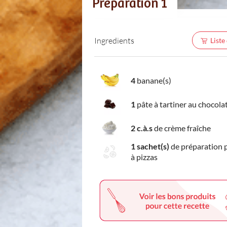
Préparation 1
Ingredients
Liste
4
banane(s)
1
pâte à tartiner au chocola
2 c.à.s
de crème fraîche
1 sachet(s)
de préparation 
à pizzas