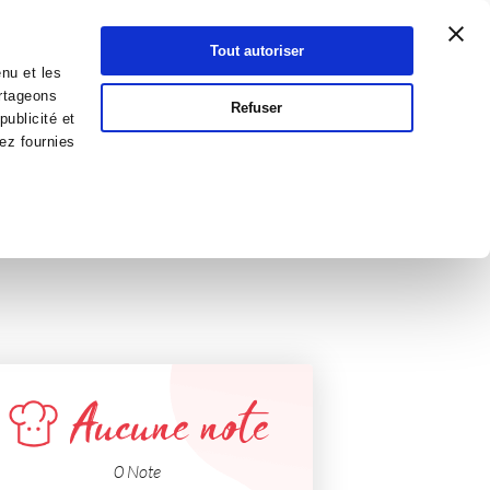
Atelier Culinaire
Le métier
Guy Demarle
Tout autoriser
Se connecter
S'inscrire
nu et les
artageons
Refuser
publicité et
ez fournies
Aucune note
0 Note