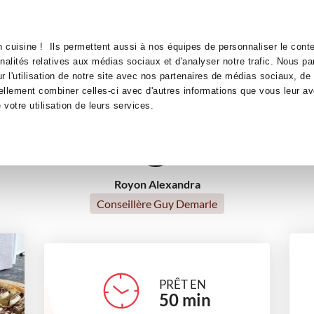
Canofea
Borealia
at
LE MAG
LA BOUTIQUE
RECETTES
 cuisine ! Ils permettent aussi à nos équipes de personnaliser le conte
Pizza banane chocolat
nnalités relatives aux médias sociaux et d'analyser notre trafic. Nous p
 l'utilisation de notre site avec nos partenaires de médias sociaux, de 
ellement combiner celles-ci avec d'autres informations que vous leur av
desserts
Pizzas
e votre utilisation de leurs services.
Royon Alexandra
Conseillère Guy Demarle
PRÊT EN
50
min