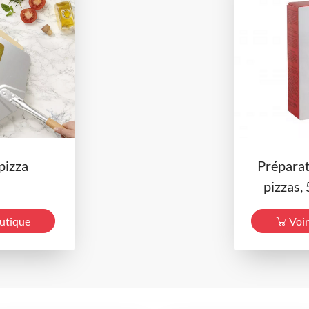
 pizza
Préparat
pizzas, 
outique
Voir