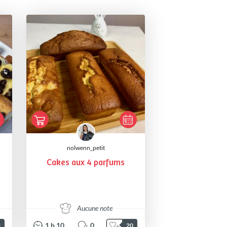
nolwenn_petit
Cakes aux 4 parfums
Aucune note
1
h
10
0
3
20