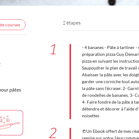
2 étapes
 de courses
1
- 4 bananes - Pâte à tartiner -
préparation pizza Guy Demarl
pizza en suivant les instructio
t
Saupoudrer le plan de travail 
Abaisser la pâte avec les doigt
garder une corniche tout auto
la pâte sans l’écraser. 2- Garn
pour pâtes
de rondelles de bananes. 3- Cu
4- Faire fondre de la pâte à t
détendre et décorer à l’aide d
noisettes
2
📒Un Ebook offert de mes réali
remise sur votre 1ère command