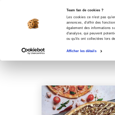
Le Club
i-Cook'in
Be Save
Boutique
Accueil
Recettes
Pizza banane chocol
Team fan de cookies ?
Les cookies ce n'est pas qu'en
annonces, d'offrir des fonctio
également des informations sur
d'analyse, qui peuvent potenti
ou qu'ils ont collectées lors d
Afficher les détails