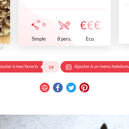
€
€
€
Simple
Eco.
8 pers.
59
jouter à mes favoris
Ajouter à un menu hebdom
14