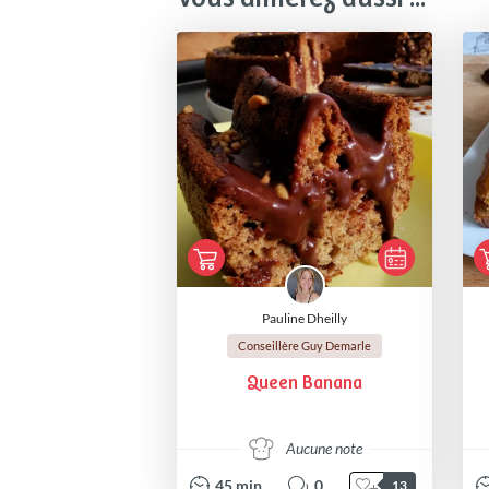
Pauline Dheilly
Conseillère Guy Demarle
Queen Banana
Aucune note
45
min
0
13