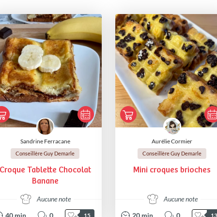
Sandrine Ferracane
Aurélie Cormier
Conseillère Guy Demarle
Conseillère Guy Demarle
Croque Tablette Chocolat
Mini croques brioches
Banane
Aucune note
Aucune note
40
min
0
20
min
0
15
1