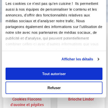
Bon appétit !
Les cookies ce n'est pas qu'en cuisine ! Ils permettent
aussi à nos équipes de personnaliser le contenu et les
annonces, d'offrir des fonctionnalités relatives aux
médias sociaux et d'analyser notre trafic. Nous
partageons également des informations sur l'utilisation de
Vous aimerez aussi ...
notre site avec nos partenaires de médias sociaux, de
publicité et d'analyse, qui peuvent potentiellement
combiner celles-ci avec d'autres informations que vous
leur avez fournies ou qu'ils ont collectées lors de votre
utilisation de leurs services.
Afficher les détails
Tout autoriser
Refuser
bouclette
maryfoods
Cookies Flocons
Brioche Lindor
d'avoine et pépites