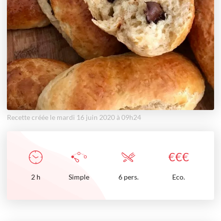
Recette créée le mardi 16 juin 2020 à 09h24
€
€
€
2
h
Simple
6 pers.
Eco.