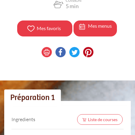
CUISSON
5
min
Mes menus
Mes favoris
Préparation 1
Ingredients
Liste de courses