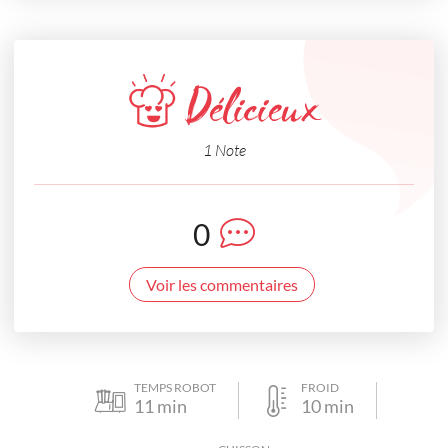
Délicieux
1 Note
0
Voir les commentaires
TEMPS ROBOT
FROID
11
min
10
min