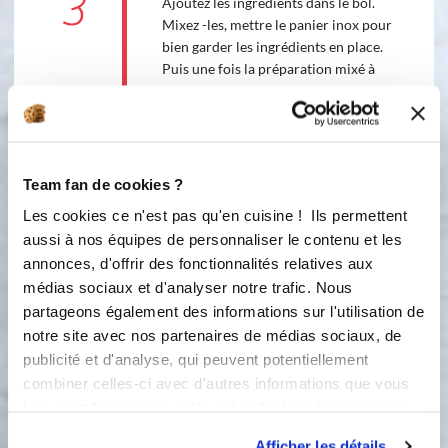
3
Ajoutez les ingrédients dans le bol.
Mixez -les, mettre le panier inox pour
bien garder les ingrédients en place.
Puis une fois la préparation mixé à
votre goût, vous pouvez la verser dans
un pot et la laisser refroidir 10 min.
Elle peut se déguster avec du riz, des
pâtes et aussi sur des tartines. Ce
pesto a du corps et est très frais!!!!
Team fan de cookies ?
Recette inspiré du magazine Kaizen n
Les cookies ce n'est pas qu'en cuisine ! Ils permettent
43
aussi à nos équipes de personnaliser le contenu et les
annonces, d'offrir des fonctionnalités relatives aux
Accessoire(s) :
médias sociaux et d'analyser notre trafic. Nous
partageons également des informations sur l'utilisation de
6
3
min
notre site avec nos partenaires de médias sociaux, de
publicité et d'analyse, qui peuvent potentiellement
combiner celles-ci avec d'autres informations que vous
leur avez fournies ou qu'ils ont collectées lors de votre
Bon appétit !
utilisation de leurs services.
Afficher les détails