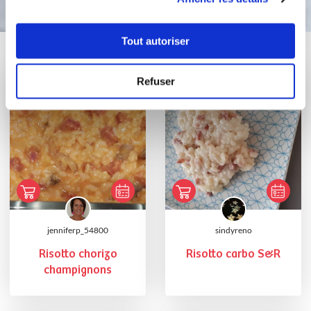
Tout autoriser
Vous aimerez aussi ...
Refuser
jenniferp_54800
sindyreno
Risotto chorizo
Risotto carbo S&R
champignons