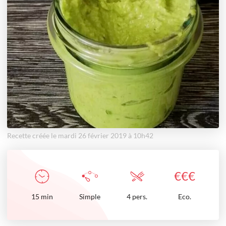
Recette créée le mardi 26 février 2019 à 10h42
€
€
€
15
min
Simple
4 pers.
Eco.