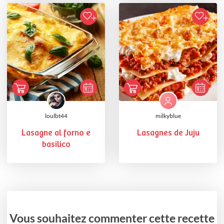
loulbt44
milkyblue
Lasagne al forno e
Lasagnes de Juju
basilico
Vous souhaitez commenter cette recette