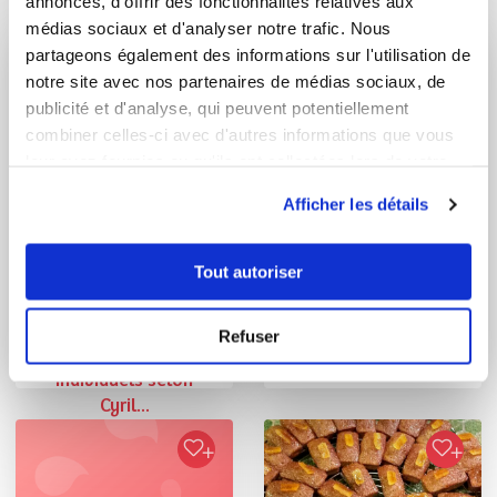
annonces, d'offrir des fonctionnalités relatives aux
médias sociaux et d'analyser notre trafic. Nous
partageons également des informations sur l'utilisation de
notre site avec nos partenaires de médias sociaux, de
publicité et d'analyse, qui peuvent potentiellement
combiner celles-ci avec d'autres informations que vous
leur avez fournies ou qu'ils ont collectées lors de votre
utilisation de leurs services.
Afficher les détails
Tout autoriser
Aude BAZIN ADEL
martine_mecoli
Conseillère Guy Demarle
Biscuits sablés au
Refuser
sésame et confitur...
Babas au rhum
individuels selon
Cyril...