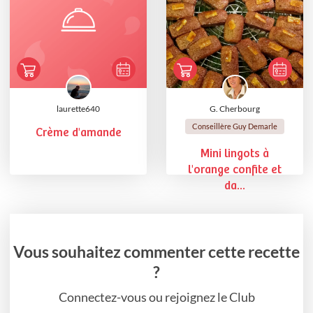
laurette640
G. Cherbourg
Conseillère Guy Demarle
Crème d'amande
Mini lingots à
l'orange confite et
da...
Vous souhaitez commenter cette recette
?
Connectez-vous ou rejoignez le Club