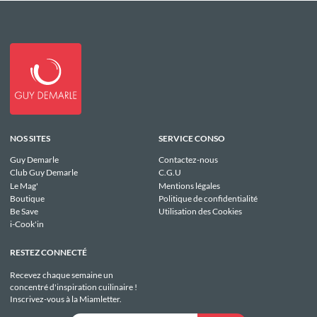
NOS SITES
SERVICE CONSO
Guy Demarle
Contactez-nous
Club Guy Demarle
C.G.U
Le Mag'
Mentions légales
Boutique
Politique de confidentialité
Be Save
Utilisation des Cookies
i-Cook'in
RESTEZ CONNECTÉ
Recevez chaque semaine un
concentré d'inspiration cuilinaire !
Inscrivez-vous à la Miamletter.