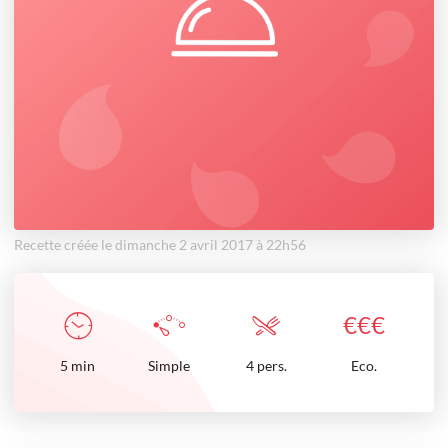
Recette créée le dimanche 2 avril 2017 à 22h56
€
€
€
5
min
Simple
4 pers.
Eco.