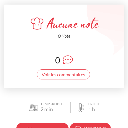
Aucune note
0 Note
0
Voir les commentaires
TEMPS ROBOT
FROID
2
min
1
h
Mes menus