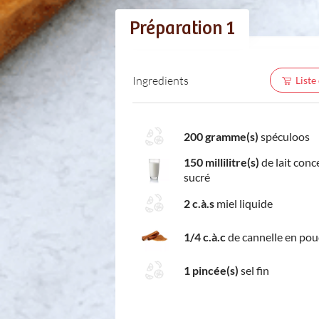
Préparation 1
Ingredients
Liste
200 gramme(s)
spéculoos
150 millilitre(s)
de lait conc
sucré
2 c.à.s
miel liquide
1/4 c.à.c
de cannelle en po
1 pincée(s)
sel fin