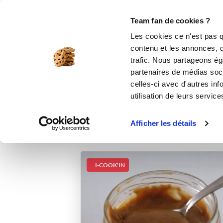
Le Club
i-Cook'in
Be Save
Boutique
Accueil
Recettes
Pâte de Spéculoos
Team fan de cookies ?
Les cookies ce n'est pas q
contenu et les annonces, d'
trafic. Nous partageons éga
partenaires de médias soci
celles-ci avec d'autres inf
utilisation de leurs service
Afficher les détails
I-COOK'IN