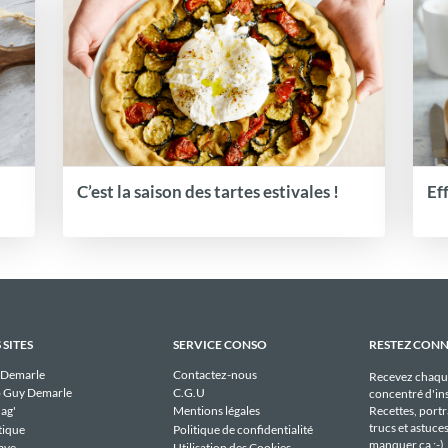
C’est la saison des tartes estivales !
Ef
 SITES
SERVICE CONSO
RESTEZ CON
 Demarle
Contactez-nous
Recevez chaqu
 Guy Demarle
C.G.U
concentré d'ins
Recettes, portra
ag'
Mentions légales
trucs et astuce
tique
Politique de confidentialité
manquer ça ;-)
ave
Utilisation des Cookies