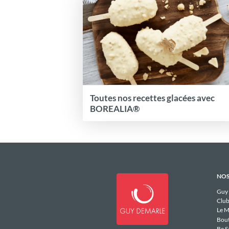
Toutes nos recettes glacées avec
BOREALIA®
NOS
Guy
Club
Le M
Bou
Be S