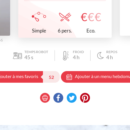
€
€
€
Simple
Eco.
6 pers.
46
TEMPS ROBOT
FROID
REPOS
45
s
4
h
4
h
jouter à mes favoris
Ajouter à un menu hebdom
52