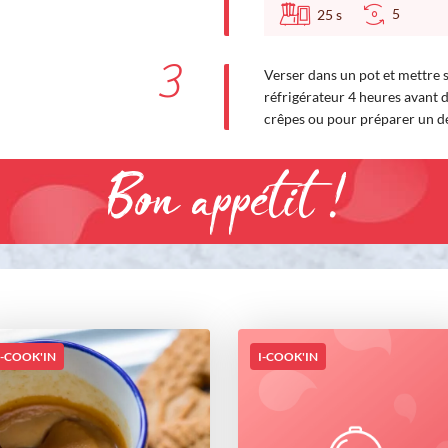
5
25
s
3
Verser dans un pot et mettre s
réfrigérateur 4 heures avant 
crêpes ou pour préparer un de
Bon appétit !
I-COOK'IN
I-COOK'IN