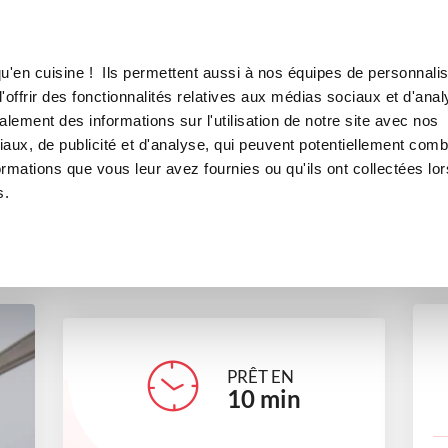
Canofea
Borealia
LE MAG
LA BOUTIQUE
RECETTES
u'en cuisine ! Ils permettent aussi à nos équipes de personnalis
Pâte de Spéculoos
offrir des fonctionnalités relatives aux médias sociaux et d'anal
lement des informations sur l'utilisation de notre site avec nos
desserts
Petits gourmands
aux, de publicité et d'analyse, qui peuvent potentiellement comb
ormations que vous leur avez fournies ou qu'ils ont collectées lor
s.
cecilelech
PRÊT EN
10
min