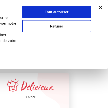
Atelier Culinaire
Le métier
Guy Demarle
Tout autoriser
Se connecter
S'inscrire
er le
yser notre
Refuser
iner
s de votre
Délicieux
1 Note