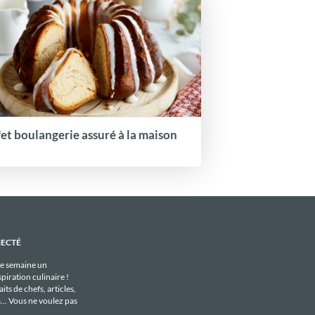
fet boulangerie assuré à la maison
NECTÉ
e semaine un
piration culinaire !
its de chefs, articles,
s... Vous ne voulez pas