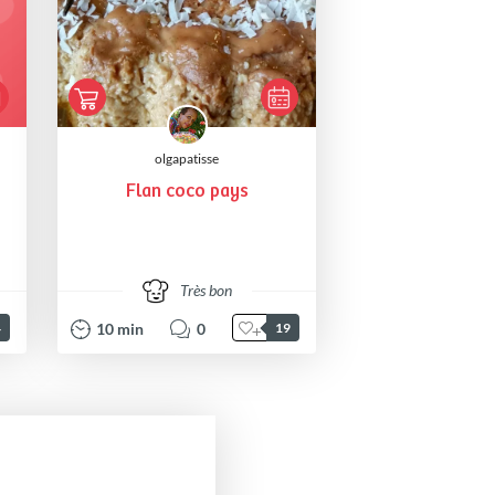
olgapatisse
Flan coco pays
Très bon
10
min
0
4
19