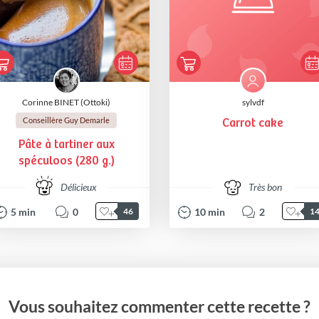
Corinne BINET (Ottoki)
sylvdf
Conseillère Guy Demarle
Carrot cake
Pâte à tartiner aux
spéculoos (280 g.)
Délicieux
Très bon
5
min
0
10
min
2
46
1
Vous souhaitez commenter cette recette ?