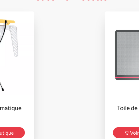
omatique
Toile de
outique
Voir