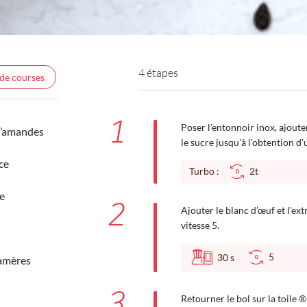
4 étapes
 de courses
1
Poser l'entonnoir inox, ajoute
d’amandes
le sucre jusqu'à l'obtention 
ce
Turbo :
2t
e
2
Ajouter le blanc d’œuf et l'ex
vitesse 5.
5
30
s
 amères
3
Retourner le bol sur la toile 