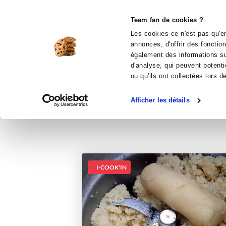
Le Club
i-Cook'in
Be Save
Boutique
Accueil
Recettes
Pâte d'amandes ma
Team fan de cookies ?
Les cookies ce n'est pas qu'en
annonces, d'offrir des fonctio
également des informations sur
d'analyse, qui peuvent potenti
ou qu'ils ont collectées lors d
Afficher les détails
I-COOK'IN