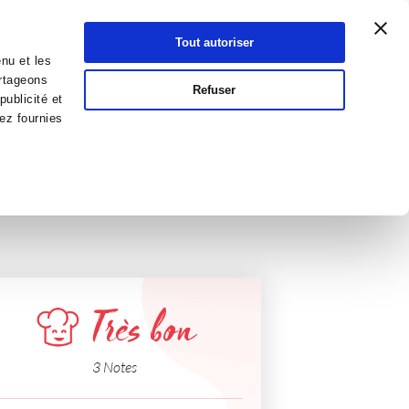
Atelier Culinaire
Le métier
Guy Demarle
Tout autoriser
Se connecter
S'inscrire
nu et les
artageons
Refuser
publicité et
ez fournies
Très bon
3 Notes