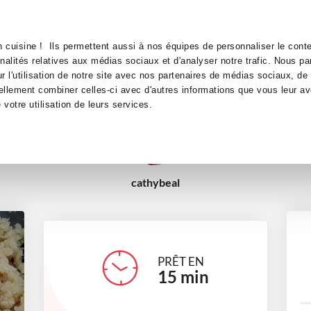
Canofea
Borealia
ison
LE MAG
LA BOUTIQUE
RECETTES
 cuisine ! Ils permettent aussi à nos équipes de personnaliser le conte
Pâte d'amandes maison
nnalités relatives aux médias sociaux et d'analyser notre trafic. Nous p
 l'utilisation de notre site avec nos partenaires de médias sociaux, de 
ellement combiner celles-ci avec d'autres informations que vous leur av
autres
e votre utilisation de leurs services.
cathybeal
PRÊT EN
15
min