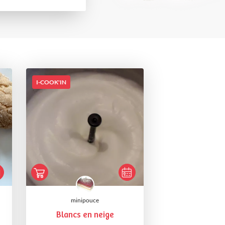
I-COOK'IN
minipouce
Blancs en neige