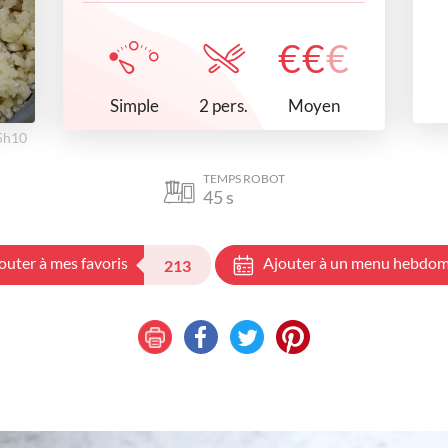
€
€
€
Simple
Moyen
2 pers.
15h10
TEMPS ROBOT
45
s
outer à mes favoris
Ajouter à un menu hebdom
213