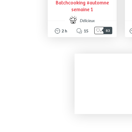
Batchcooking #automne
semaine 1
Délicieux
2
h
15
83