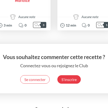
Mariotte
Aucune note
Aucune note
3
min
0
12
min
0
3
1
Vous souhaitez commenter cette recette ?
Connectez-vous ou rejoignez le Club
Se connecter
S'inscrire