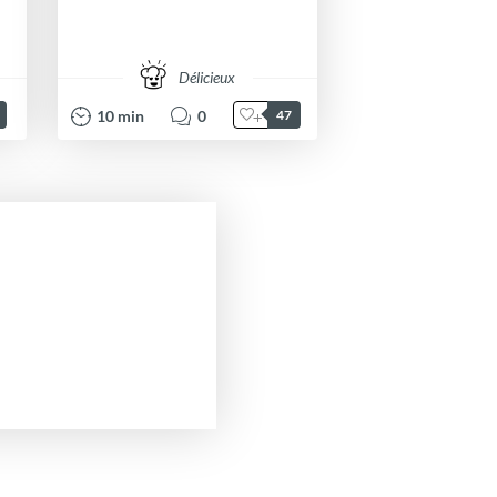
Délicieux
10
min
0
47