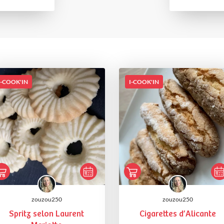
I-COOK'IN
I-COOK'IN
zouzou250
zouzou250
Spritz selon Laurent
Cigarettes d’Alicante