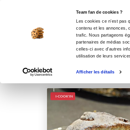
Le Club
i-Cook'in
Be Save
Boutique
Accueil
Recettes
Panettone
Team fan de cookies ?
Les cookies ce n'est pas q
contenu et les annonces, d'
trafic. Nous partageons éga
partenaires de médias soci
celles-ci avec d'autres inf
utilisation de leurs service
Afficher les détails
I-COOK'IN