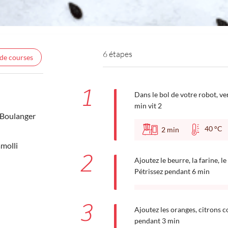
6 étapes
 de courses
1
Dans le bol de votre robot, ver
min vit 2
 Boulanger
40 °
2
min
molli
2
Ajoutez le beurre, la farine, le 
Pétrissez pendant 6 min
3
Ajoutez les oranges, citrons con
pendant 3 min