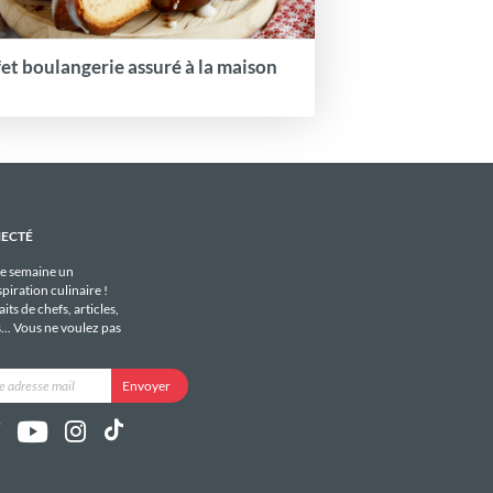
fet boulangerie assuré à la maison
NECTÉ
e semaine un
piration culinaire !
its de chefs, articles,
s... Vous ne voulez pas