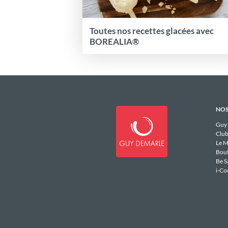
Toutes nos recettes glacées avec
BOREALIA®
NOS
Guy
Club
Le M
Bou
Be S
i-Co