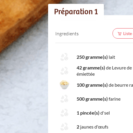
Préparation 1
Ingredients
Liste
250 gramme(s)
lait
42 gramme(s)
de Levure de
émiettée
100 gramme(s)
de beurre ra
500 gramme(s)
farine
1 pincée(s)
d'sel
2
jaunes d'œufs