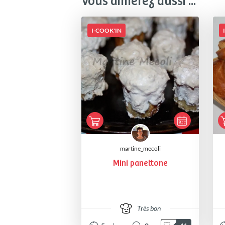
Vous aimerez aussi ...
I-COOK'IN
martine_mecoli
Mini panettone
Très bon