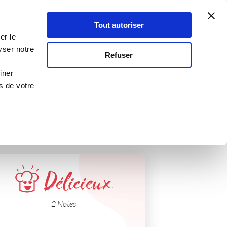
Atelier Culinaire
Le métier
Guy Demarle
Tout autoriser
Se connecter
S'inscrire
er le
yser notre
Refuser
iner
s de votre
Délicieux
2 Notes