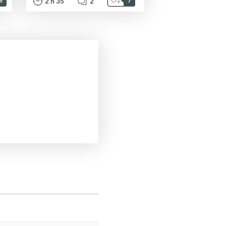
2
h
35
2
8
7