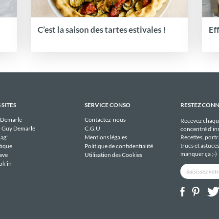
C’est la saison des tartes estivales !
Ef
 SITES
SERVICE CONSO
RESTEZ CON
 Demarle
Contactez-nous
Recevez chaqu
 Guy Demarle
C.G.U
concentré d'ins
Recettes, portra
ag'
Mentions légales
trucs et astuce
tique
Politique de confidentialité
manquer ça ;-)
ave
Utilisation des Cookies
ok'in