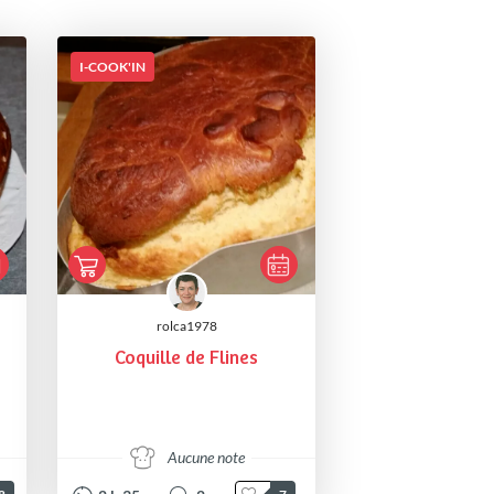
I-COOK'IN
rolca1978
Coquille de Flines
Aucune note