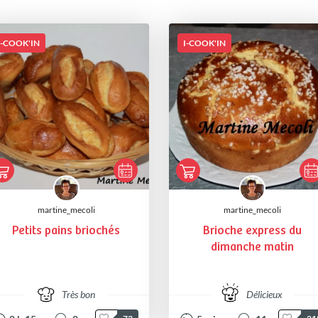
I-COOK'IN
I-COOK'IN
martine_mecoli
martine_mecoli
Petits pains briochés
Brioche express du
dimanche matin
Très bon
Délicieux