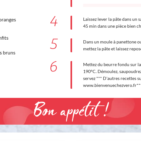
4
Laissez lever la pâte dans un
'oranges
45 min dans une pièce bien c
nfits
5
Dans un moule à panettone ou
mettez la pâte et laissez repo
cs bruns
6
Mettez du beurre fondu sur la
190°C. Démoulez, saupoudrez d
servez *** D'autres recettes s
www.bienvenuechezvero.fr**
Bon appétit !