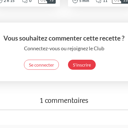
2
h
15
0
5
min
11
73
21
Vous souhaitez commenter cette recette ?
Connectez-vous ou rejoignez le Club
Se connecter
S'inscrire
1 commentaires