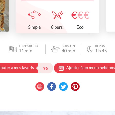
€
€
€
Simple
Eco.
8 pers.
TEMPS ROBOT
CUISSON
REPOS
11
min
40
min
1
h
45
jouter à mes favoris
Ajouter à un menu hebdom
96