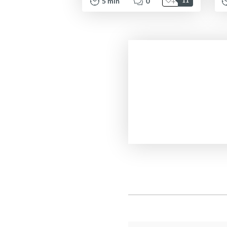
5
min
0
11