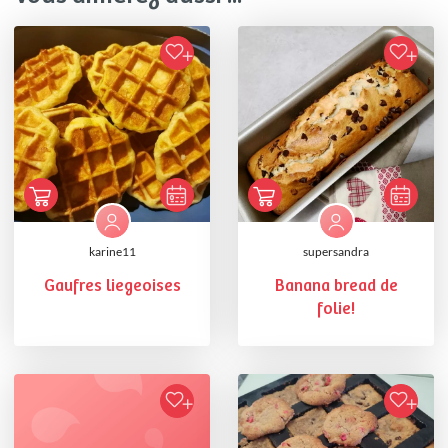
karine11
supersandra
Gaufres liegeoises
Banana bread de
folie!