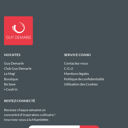
NOS SITES
SERVICE CONSO
Guy Demarle
Contactez-nous
Club Guy Demarle
C.G.U
Le Mag'
Mentions légales
Boutique
Politique de confidentialité
Be Save
Utilisation des Cookies
i-Cook'in
RESTEZ CONNECTÉ
Recevez chaque semaine un
concentré d'inspiration cuilinaire !
Inscrivez-vous à la Miamletter.