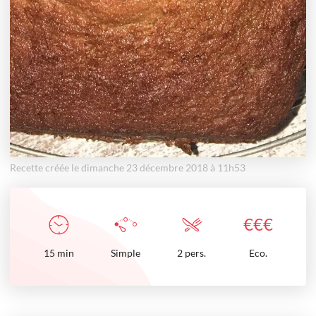
Recette créée le dimanche 23 décembre 2018 à 11h53
€
€
€
15
min
Simple
2 pers.
Eco.