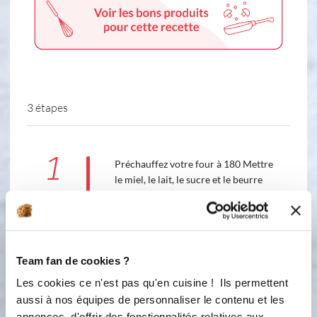
3 étapes
1
Préchauffez votre four à 180 Mettre
le miel, le lait, le sucre et le beurre
dans le bol et chauffez 2 min / 80C/
vitesse 5
80 °C
2
min
Team fan de cookies ?
5
Les cookies ce n'est pas qu'en cuisine ! Ils permettent
2
aussi à nos équipes de personnaliser le contenu et les
Ajouter la farine, les épices, les œufs
annonces, d'offrir des fonctionnalités relatives aux