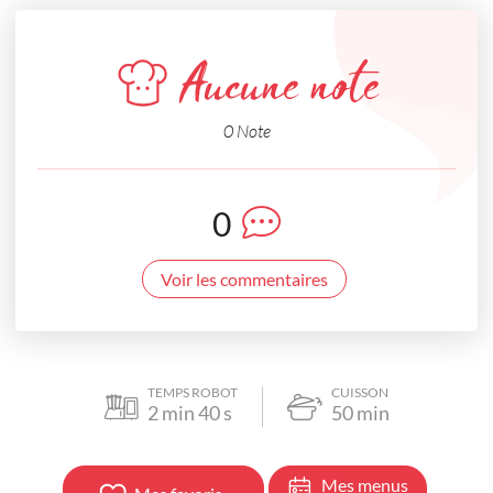
Aucune note
0 Note
0
Voir les commentaires
TEMPS ROBOT
CUISSON
2
min
40
s
50
min
Mes menus