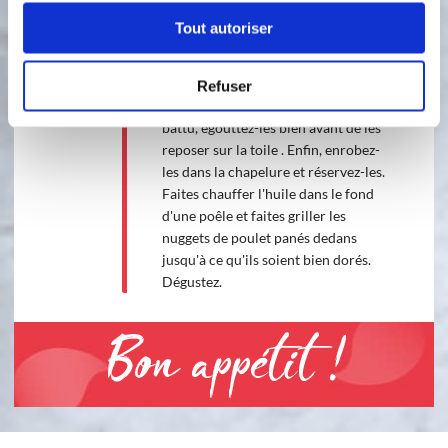
afin de leur donner la forme
Tout autoriser
caractéristique des nuggets. Reposez-
les sur la toile . Battez l'œuf avec l'eau
en omelette dans une assiette creuse.
Refuser
Passez tous les nuggets dans l'oeuf
battu, égouttez-les bien avant de les
reposer sur la toile . Enfin, enrobez-
les dans la chapelure et réservez-les.
Faites chauffer l'huile dans le fond
d'une poêle et faites griller les
nuggets de poulet panés dedans
jusqu'à ce qu'ils soient bien dorés.
Dégustez.
Bon appétit !