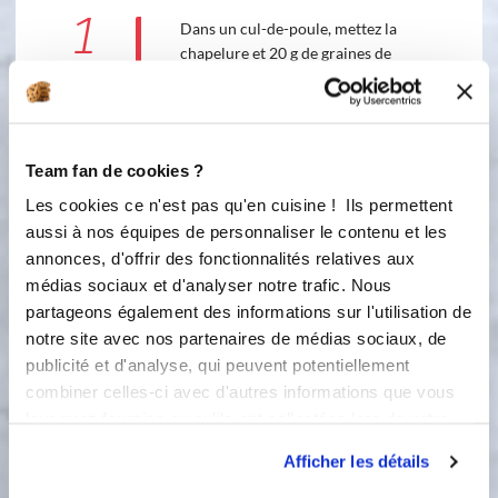
1
Dans un cul-de-poule, mettez la
chapelure et 20 g de graines de
sésame et mélangez à l'aide d'un
fouet. Réservez. Epluchez les
échalotes, puis émincez-les finement.
Réservez-les. Détaillez les escalopes
Team fan de cookies ?
de poulet en dés, mettez-les dans un
blender avec le sel, le poivre, le lait en
Les cookies ce n'est pas qu'en cuisine ! Ils permettent
poudre, le vinaigre et 15 g de graines
aussi à nos équipes de personnaliser le contenu et les
de sésame. Mixez le tout le plus
annonces, d'offrir des fonctionnalités relatives aux
finement possible. Versez la
médias sociaux et d'analyser notre trafic. Nous
préparation dans un cul-de-poule.
partageons également des informations sur l'utilisation de
Réalisez de petites boules à l'aide de 2
notre site avec nos partenaires de médias sociaux, de
petites cuillères. Posez-les sur une
publicité et d'analyse, qui peuvent potentiellement
toile que vous entreposez quelques
combiner celles-ci avec d'autres informations que vous
mn au congélateur afin de faciliter le
leur avez fournies ou qu'ils ont collectées lors de votre
façonnage. Mettez un peu de farine
dans une assiette creuse. Roulez les
utilisation de leurs services.
Afficher les détails
boulettes de poulet dans la farine puis
façonnez-les dans le creux de la main