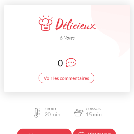
Délicieux
6 Notes
0
Voir les commentaires
FROID
CUISSON
20
min
15
min
Mes menus