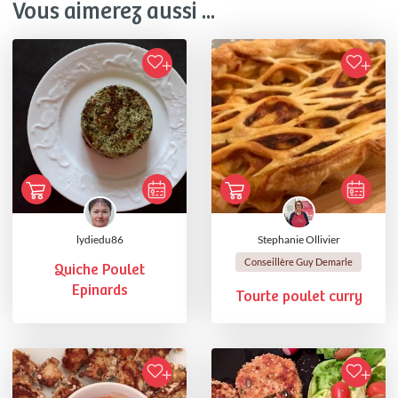
Vous aimerez aussi ...
lydiedu86
Stephanie Ollivier
Conseillère Guy Demarle
Quiche Poulet
Epinards
Tourte poulet curry