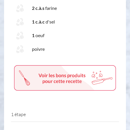
2 c.à.s
farine
1 c.à.c
d'sel
1
oeuf
poivre
1 étape