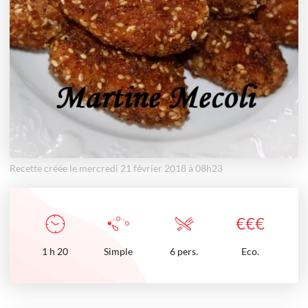
Recette créée le mercredi 21 février 2018 à 08h23
€
€
€
1
h
20
Simple
6 pers.
Eco.