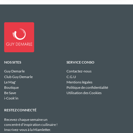
NOS SITES
SERVICE CONSO
Guy Demarle
Contactez-nous
Club Guy Demarle
C.G.U
Le Mag'
Mentions légales
Boutique
Politique de confidentialité
Be Save
Utilisation des Cookies
i-Cook'in
RESTEZ CONNECTÉ
Recevez chaque semaine un
concentré d'inspiration cuilinaire !
Inscrivez-vous à la Miamletter.