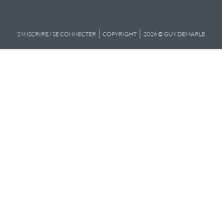
S'INSCRIRE / SE CONNECTER
COPYRIGHT
2026 © GUY DEMARLE