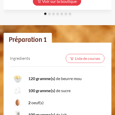
Voir sur la boutique
Préparation 1
Ingredients
Liste de courses
120 gramme(s)
de beurre mou
100 gramme(s)
de sucre
2
oeuf(s)
100 gramme(s)
de lait