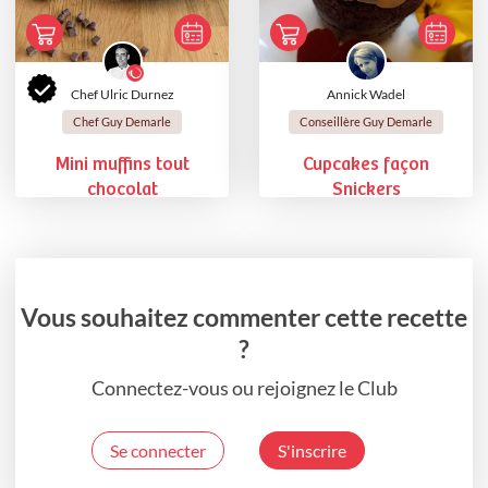
Chef Ulric Durnez
Annick Wadel
Chef Guy Demarle
Conseillère Guy Demarle
Mini muffins tout
Cupcakes façon
chocolat
Snickers
Vous souhaitez commenter cette recette
?
Connectez-vous ou rejoignez le Club
Se connecter
S'inscrire