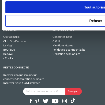
Tout autoris
Refuser
NOS SITES
SERVICE CONSO
Guy Demarle
Contactez-nous
Club Guy Demarle
C.G.U
Le Mag'
Mentions légales
Boutique
Politique de confidentialité
Be Save
Utilisation des Cookies
i-Cook'in
RESTEZ CONNECTÉ
Recevez chaque semaine un
concentré d'inspiration cuilinaire !
Inscrivez-vous à la Miamletter.