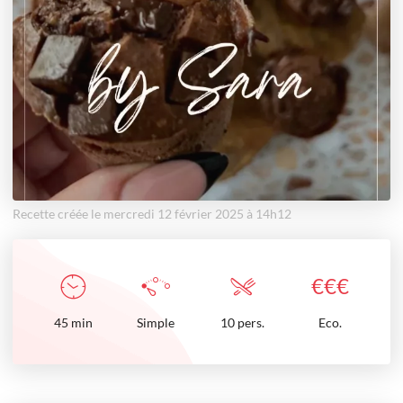
Recette créée le mercredi 12 février 2025 à 14h12
€
€
€
45
min
Simple
10 pers.
Eco.