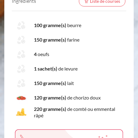
Ingredients
Liste de courses
100 gramme(s)
beurre
150 gramme(s)
farine
4
oeufs
1 sachet(s)
de levure
150 gramme(s)
lait
120 gramme(s)
de chorizo doux
220 gramme(s)
de comté ou emmental
râpé