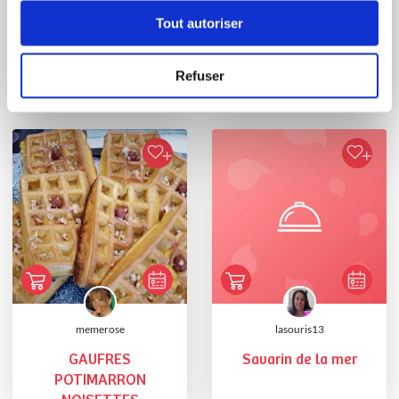
eveq_4c14
virginiek_5453
Tout autoriser
Gaufres à la patate
gaufre jambon
douce
fromage
Refuser
memerose
lasouris13
GAUFRES
Savarin de la mer
POTIMARRON