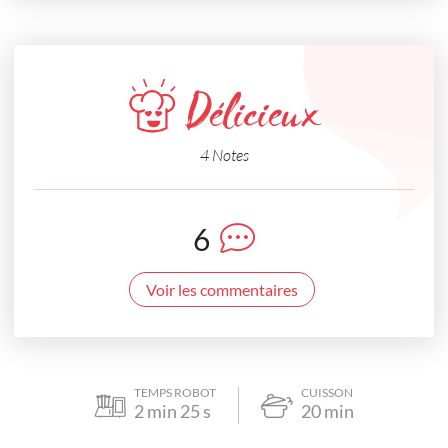
Délicieux
4 Notes
6
Voir les commentaires
TEMPS ROBOT
CUISSON
2
min
25
s
20
min