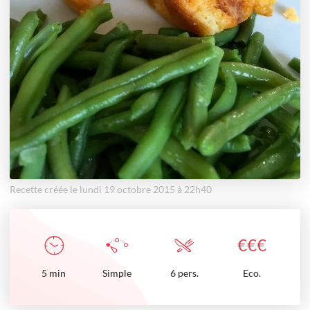
Recette créée le lundi 19 octobre 2015 à 22h40
€
€
€
5
min
Simple
6 pers.
Eco.