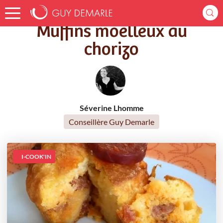
Accueil
Recettes
Muffins moelleux au chorizo
Muffins moelleux au
chorizo
Séverine Lhomme
Conseillère Guy Demarle
I-COOK'IN