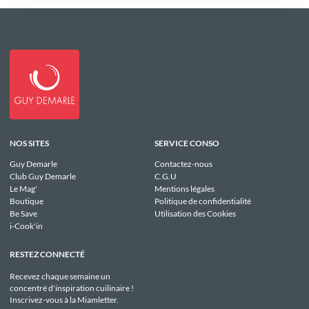
NOS SITES
SERVICE CONSO
Guy Demarle
Contactez-nous
Club Guy Demarle
C.G.U
Le Mag'
Mentions légales
Boutique
Politique de confidentialité
Be Save
Utilisation des Cookies
i-Cook'in
RESTEZ CONNECTÉ
Recevez chaque semaine un
concentré d'inspiration cuilinaire !
Inscrivez-vous à la Miamletter.