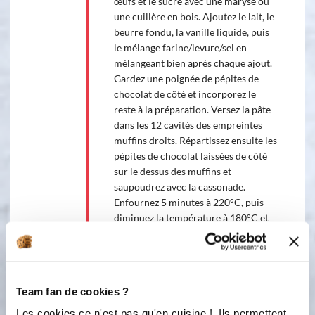
œufs et le sucre avec une maryse ou
une cuillère en bois. Ajoutez le lait, le
beurre fondu, la vanille liquide, puis
le mélange farine/levure/sel en
mélangeant bien après chaque ajout.
Gardez une poignée de pépites de
chocolat de côté et incorporez le
reste à la préparation. Versez la pâte
dans les 12 cavités des empreintes
muffins droits. Répartissez ensuite les
pépites de chocolat laissées de côté
sur le dessus des muffins et
saupoudrez avec la cassonade.
Enfournez 5 minutes à 220°C, puis
diminuez la température à 180°C et
laissez cuire encore 20 minutes.
Laissez tiédir avant de démouler. C'est
prêt !
Team fan de cookies ?
Les cookies ce n'est pas qu'en cuisine ! Ils permettent