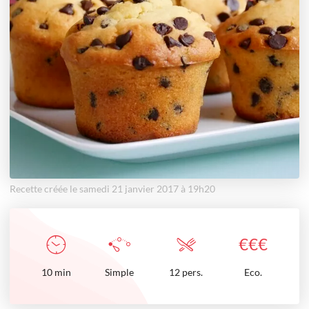
Recette créée le samedi 21 janvier 2017 à 19h20
€
€
€
10
min
Simple
12 pers.
Eco.