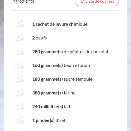
Ingredients
Liste de courses
1
sachet de levure chimique
2
oeufs
280 gramme(s)
de pépites de chocolat
160 gramme(s)
beurre fondu
180 gramme(s)
sucre semoule
380 gramme(s)
farine
240 millilitre(s)
lait
1 pincée(s)
d'sel