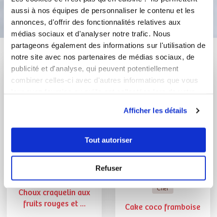
Bon appétit !
aussi à nos équipes de personnaliser le contenu et les
annonces, d'offrir des fonctionnalités relatives aux
médias sociaux et d'analyser notre trafic. Nous
partageons également des informations sur l'utilisation de
Vous aimerez aussi ...
notre site avec nos partenaires de médias sociaux, de
publicité et d'analyse, qui peuvent potentiellement
combiner celles-ci avec d'autres informations que vous
leur avez fournies ou qu'ils ont collectées lors de votre
utilisation de leurs services.
Afficher les détails
Tout autoriser
Refuser
jemima
Philippe Conticini
Chef
Choux craquelin aux
fruits rouges et ...
Cake coco framboise