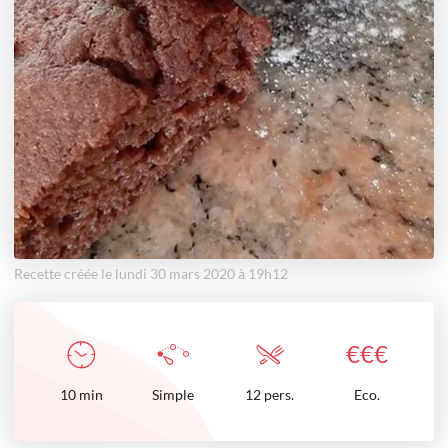
Recette créée le lundi 30 mars 2020 à 19h12
€
€
€
10
min
Simple
12 pers.
Eco.