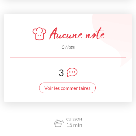
Aucune note
0 Note
3
Voir les commentaires
CUISSON
15
min