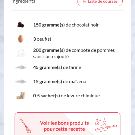
Ingredients
Liste de courses
150 gramme(s)
de chocolat noir
3
oeuf(s)
200 gramme(s)
de compote de pommes
sans sucre ajouté
45 gramme(s)
de farine
15 gramme(s)
de maïzena
0.5 sachet(s)
de levure chimique