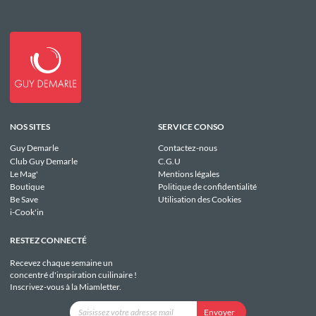
NOS SITES
SERVICE CONSO
Guy Demarle
Contactez-nous
Club Guy Demarle
C.G.U
Le Mag'
Mentions légales
Boutique
Politique de confidentialité
Be Save
Utilisation des Cookies
i-Cook'in
RESTEZ CONNECTÉ
Recevez chaque semaine un
concentré d'inspiration cuilinaire !
Inscrivez-vous à la Miamletter.