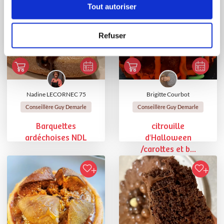
Tout autoriser
Refuser
Nadine LECORNEC 75
Brigitte Courbot
Conseillère Guy Demarle
Conseillère Guy Demarle
Barquettes
citrouille
ardéchoises NDL
d'Halloween
/carottes et b...