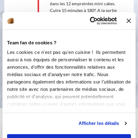
dans les 12 empreintes mini cakes.
Cuire 15 minutes à 180°. A la sortie
du four attendre quelques minutes
avant de démouler. Vous pouvez
également réaliser un grand cake ,
dans ce cas, adaptez le temps de
Team fan de cookies ?
cuisson.
Les cookies ce n'est pas qu'en cuisine ! Ils permettent
2
aussi à nos équipes de personnaliser le contenu et les
Étape 2
annonces, d'offrir des fonctionnalités relatives aux
médias sociaux et d'analyser notre trafic. Nous
partageons également des informations sur l'utilisation de
Bon appétit !
notre site avec nos partenaires de médias sociaux, de
publicité et d'analyse, qui peuvent potentiellement
combiner celles-ci avec d'autres informations que vous
leur avez fournies ou qu'ils ont collectées lors de votre
Vous aimerez aussi ...
utilisation de leurs services.
Afficher les détails