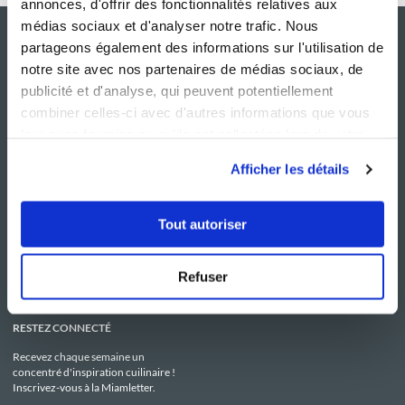
annonces, d'offrir des fonctionnalités relatives aux
médias sociaux et d'analyser notre trafic. Nous
partageons également des informations sur l'utilisation de
notre site avec nos partenaires de médias sociaux, de
publicité et d'analyse, qui peuvent potentiellement
combiner celles-ci avec d'autres informations que vous
leur avez fournies ou qu'ils ont collectées lors de votre
utilisation de leurs services.
Afficher les détails
NOS SITES
SERVICE CONSO
Guy Demarle
Contactez-nous
Tout autoriser
Club Guy Demarle
C.G.U
Le Mag'
Mentions légales
Boutique
Politique de confidentialité
Be Save
Utilisation des Cookies
Refuser
i-Cook'in
RESTEZ CONNECTÉ
Recevez chaque semaine un
concentré d'inspiration cuilinaire !
Inscrivez-vous à la Miamletter.