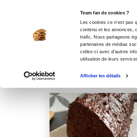
Le Club
i-Cook'in
Be Save
Boutique
Accueil
Recettes
Mon cake tout choc
Team fan de cookies ?
Les cookies ce n'est pas q
contenu et les annonces, d'
trafic. Nous partageons éga
partenaires de médias soci
celles-ci avec d'autres inf
utilisation de leurs service
Afficher les détails