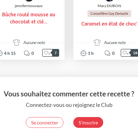
jennifermouvaux
Mary DUBOIS
Conseillère Guy Demarle
Bûche roulé mousse au
chocolat et clé...
Caramel en état de choc'
Aucune note
Aucune note
4
h
15
0
1
h
0
7
18
Vous souhaitez commenter cette recette ?
Connectez-vous ou rejoignez le Club
Se connecter
S'inscrire