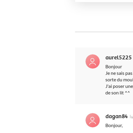
aurel5225
Bonjour
Je ne sais pa
sorte du mou
J'ai poser une
de son lit ^^
dagan84
l
Bonjour,