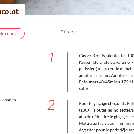
ocolat
2 étapes
 de courses
1
Casser 3 œufs, ajouter les 100
l'ensemble triple de volume. F
patissier ( micro onde ou bain 
ajouter la crème. Ajouter ensui
Enfournez 40/45min à 175 ° Lai
suite
ncassées
2
Pour le glaçage chocolat : Fai
(130g) , ajouter les noisettes/
afin de détendre le glaçage. Le
Mettre au frais pour minimum
déguster pour le petit déjeun