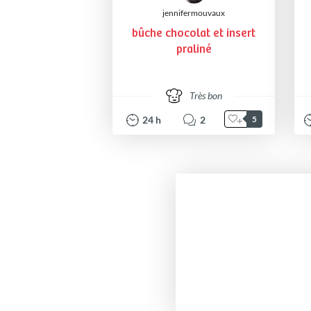
jennifermouvaux
bûche chocolat et insert
praliné
Très bon
24
h
2
5