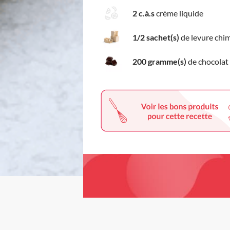
2 c.à.s
crème liquide
1/2 sachet(s)
de levure chi
200 gramme(s)
de chocolat 