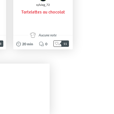
sylvieg_72
Tartelettes au chocolat
Aucune note
20
min
0
3
11