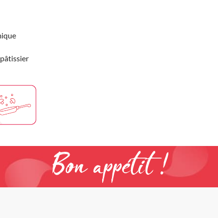
mique
pâtissier
Bon appétit !