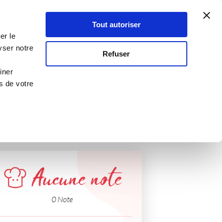
Atelier Culinaire
Le métier
Guy Demarle
Tout autoriser
Se connecter
S'inscrire
er le
l
yser notre
Refuser
iner
s de votre
Aucune note
0 Note