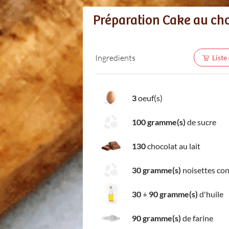
Préparation Cake au ch
Ingredients
Liste
3
oeuf(s)
100 gramme(s)
de sucre
130
chocolat au lait
30 gramme(s)
noisettes co
30
+
90 gramme(s)
d'huile
90 gramme(s)
de farine