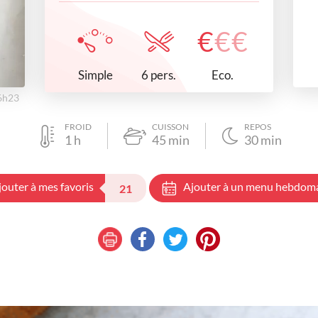
€
€
€
Simple
Eco.
6 pers.
16h23
FROID
CUISSON
REPOS
1
h
45
min
30
min
jouter à mes favoris
Ajouter à un menu hebdom
21