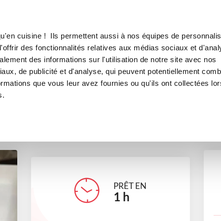
Canofea
Borealia
o automnal
LE MAG
LA BOUTIQUE
RECETTES
u'en cuisine ! Ils permettent aussi à nos équipes de personnalis
Mon cake tout choco automna
offrir des fonctionnalités relatives aux médias sociaux et d'anal
lement des informations sur l'utilisation de notre site avec nos
desserts
Challenge recettes
Petit déjeuner
aux, de publicité et d'analyse, qui peuvent potentiellement comb
ormations que vous leur avez fournies ou qu'ils ont collectées lor
s.
lesdouceursdenana
PRÊT EN
1
h