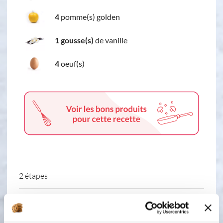
4
pomme(s) golden
1 gousse(s)
de vanille
4
oeuf(s)
2 étapes
1
Mélanger la farine avec le sucre et la