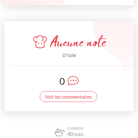
Aucune note
0 Note
0
Voir les commentaires
CUISSON
40
min