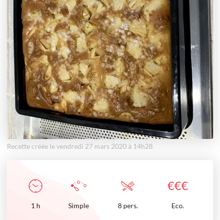
Recette créée le vendredi 27 mars 2020 à 14h28
€
€
€
1
h
Simple
8 pers.
Eco.