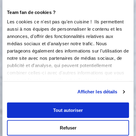
levure Dans un cul de poule Ajouter
les 4 oeufs battus en omelette Mettre
Team fan de cookies ?
votre votre a préchauffer a 180°
Les cookies ce n'est pas qu'en cuisine ! Ils permettent
Zester le citron et récupérer le jus
Ajouter la gousse de vanille grattee
aussi à nos équipes de personnaliser le contenu et les
Ajouter le zeste et le jus de citron
annonces, d'offrir des fonctionnalités relatives aux
Incorporer le beurre fondu et la
médias sociaux et d'analyser notre trafic. Nous
crème liquide entière Ajouter l
partageons également des informations sur l'utilisation de
Armagnac ou le Calvados Peler les
notre site avec nos partenaires de médias sociaux, de
pommes et les découper avec le
publicité et d'analyse, qui peuvent potentiellement
coupe pommes ou en quartier selon
combiner celles-ci avec d'autres informations que vous
votre humeur Mettre votre moule
leur avez fournies ou qu'ils ont collectées lors de votre
carre sur la plaque aluminium verser l
utilisation de leurs services.
appareil dans votre moule Ajouter les
Afficher les détails
pommes (ou les poires ou l’ananas ou
abricot) J ai personnellement
saupoudrer mon gâteau de perles de
Tout autoriser
sucre a chouquettes Enfournez pour
environ 40 min Attendre 5 min avant
Refuser
de retourner sur votre plat de service
et demouler Bon appetit