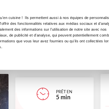
Canofea
Borealia
tte et pâte à tartiner
LE MAG
LA BOUTIQUE
RECETTES
u'en cuisine ! Ils permettent aussi à nos équipes de personnalis
st honoré noisette et pâte à ta
offrir des fonctionnalités relatives aux médias sociaux et d'anal
lement des informations sur l'utilisation de notre site avec nos
autres
Petits gourmands
aux, de publicité et d'analyse, qui peuvent potentiellement comb
ormations que vous leur avez fournies ou qu'ils ont collectées lor
s.
astricookin
PRÊT EN
5
min