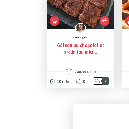
samregale
Gâteau au chocolat et
pralin (au micr...
Aucune note
10
min
0
2