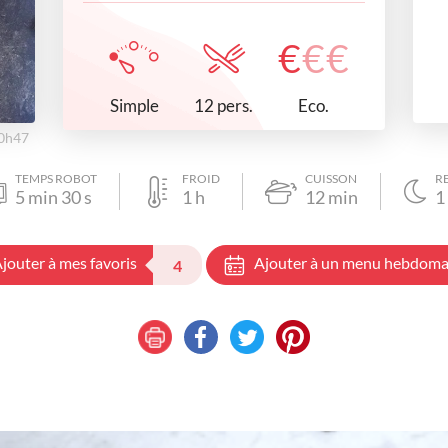
€
€
€
Simple
Eco.
12 pers.
20h47
TEMPS ROBOT
FROID
CUISSON
R
5
min
30
s
1
h
12
min
1
jouter à mes favoris
Ajouter à un menu hebdoma
4