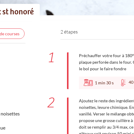
 st honoré
2 étapes
 de courses
1
Préchauffer votre four à 180°
plaque perforée dans le four.
le bol pour le faire fondre
4
1
min
30
s
2
Ajoutez le reste des ingrédien
noisettes, levure chimique. E
 noisettes
vanillé. Verser le mélange ob
propose une grosse cuillère 
doit se remplir au 3/4 max, c
que
gâteaux soit environ 50 mini 