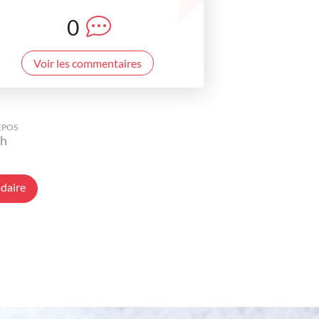
0
Voir les commentaires
EPOS
h
daire