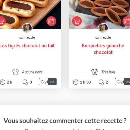
samregale
samregale
Les tigrés chocolat au lait
Barquettes ganache
chocolat
Aucune note
Très bon
2
h
0
1
h
30
2
22
2
Vous souhaitez commenter cette recette ?