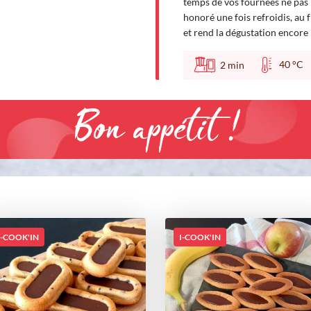
temps de vos fournées ne pas hé
honoré une fois refroidis, au f
et rend la dégustation encore 
40 °
2
min
Bon appétit !
I-COOK'IN
I-COOK'IN