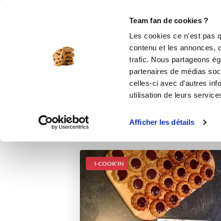
Le Club
i-Cook'in
Be Save
Boutique
Accueil
Recettes
mini st honoré noise
Team fan de cookies ?
Les cookies ce n'est pas q
mini 
contenu et les annonces, d'
trafic. Nous partageons éga
partenaires de médias soci
celles-ci avec d'autres inf
utilisation de leurs service
Afficher les détails
I-COOK'IN