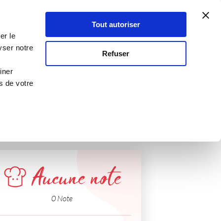
Atelier Culinaire
Le métier
Guy Demarle
Tout autoriser
Se connecter
S'inscrire
er le
rtiner
yser notre
Refuser
iner
s de votre
Aucune note
0 Note