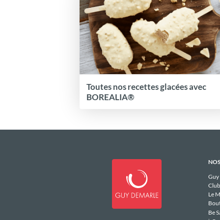
Toutes nos recettes glacées avec
BOREALIA®
NOS
Guy
Club
Le M
Bou
Be S