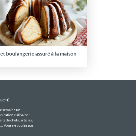
fet boulangerie assuré à la maison
NECTÉ
e semaine un
piration culinaire !
its de chefs, articles,
s... Vous ne voulez pas