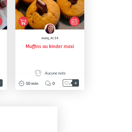
eveq_4c14
Muffins au kinder maxi
Aucune note
10
min
0
9
4