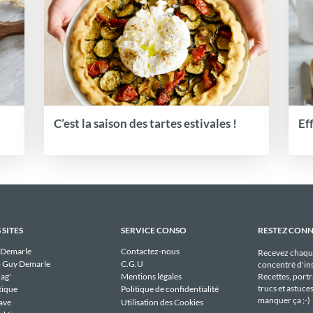
C’est la saison des tartes estivales !
Ef
 SITES
SERVICE CONSO
RESTEZ CON
 Demarle
Contactez-nous
Recevez chaqu
 Guy Demarle
C.G.U
concentré d'ins
Recettes, portra
ag'
Mentions légales
trucs et astuce
tique
Politique de confidentialité
manquer ça ;-)
ave
Utilisation des Cookies