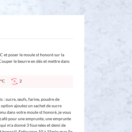
C et poser le moule st honoré sur la
 Couper le beurre en dés et mettre dans
0 °C
2
ts : sucre, œufs, farine, poudre de
n option ajoutez un sachet de sucre
tenu dans votre moule st honoré, je vous
à café pour une emprunte, une emprunte
e qui m'a donné 3 fournées et demi de
st honoré). Enfourner 10 à 15min max (le