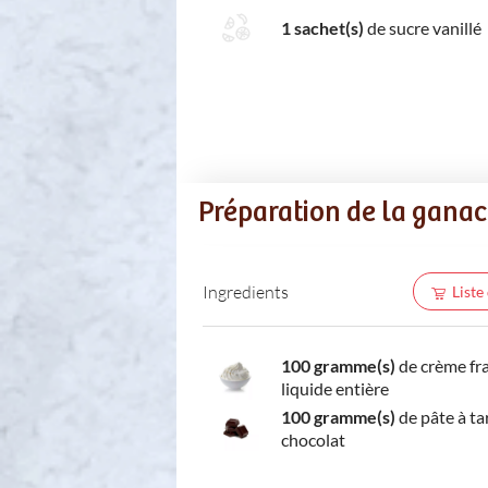
1 sachet(s)
de sucre vanillé
Préparation de la ganach
Ingredients
Liste
100 gramme(s)
de crème fr
liquide entière
100 gramme(s)
de pâte à ta
chocolat