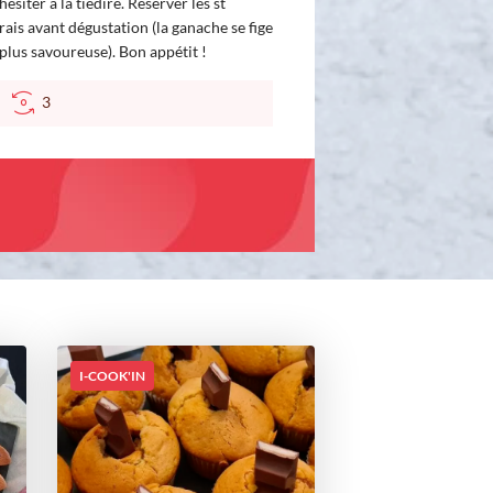
siter à la tiédire. Réserver les st
rais avant dégustation (la ganache se fige
plus savoureuse). Bon appétit !
C
3
I-COOK'IN