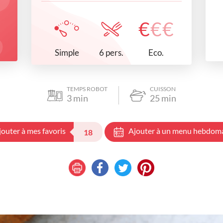
€
€
€
Simple
Eco.
6 pers.
TEMPS ROBOT
CUISSON
3
min
25
min
jouter à mes favoris
Ajouter à un menu hebdom
18