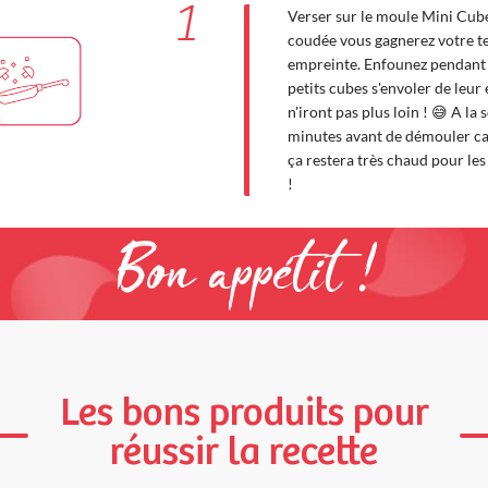
1
Verser sur le moule Mini Cube
coudée vous gagnerez votre t
empreinte. Enfounez pendant 
petits cubes s'envoler de leur
n'iront pas plus loin ! 😅 A la
minutes avant de démouler car
ça restera très chaud pour le
!
Bon appétit !
Les bons produits pour
réussir la recette