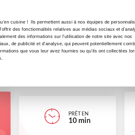
Canofea
Borealia
is saumon fumé avec le i-cook'in
LE MAG
LA BOUTIQUE
RECETTES
u'en cuisine ! Ils permettent aussi à nos équipes de personnalis
carré frais saumon fumé avec l
offrir des fonctionnalités relatives aux médias sociaux et d'anal
lement des informations sur l'utilisation de notre site avec nos
apéritifs
Pour recevoir
aux, de publicité et d'analyse, qui peuvent potentiellement comb
ormations que vous leur avez fournies ou qu'ils ont collectées lor
s.
edithcuisine53410
PRÊT EN
10
min