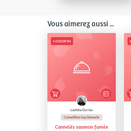
Vous aimerez aussi ...
I-COOK'IN
Laetitia Durieu
Conseillère Guy Demarle
Cannelés saumon fumée