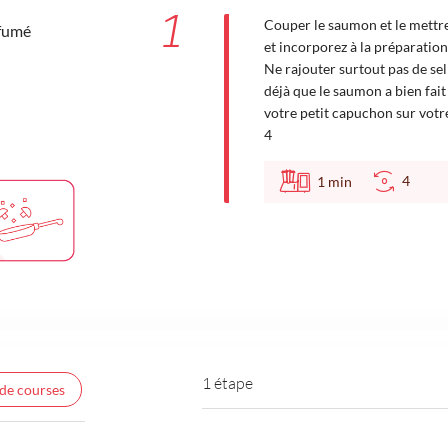
1
Couper le saumon et le mettre 
fumé
et incorporez à la préparation
Ne rajouter surtout pas de sel
déjà que le saumon a bien fait
votre petit capuchon sur vot
4
4
1
min
1 étape
 de courses