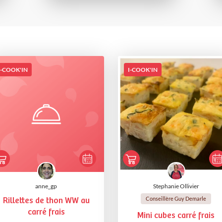
I-COOK'IN
I-COOK'IN
anne_gp
Stephanie Ollivier
Conseillère Guy Demarle
Rillettes de thon WW au
carré frais
Mini cubes carré frais