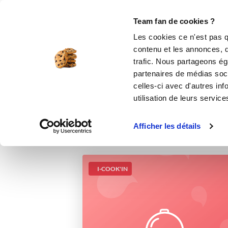
Le Club
i-Cook'in
Be Save
Boutique
Accueil
Recettes
Mini cube carré fra
Team fan de cookies ?
Les cookies ce n'est pas q
Mini cube 
contenu et les annonces, d'
trafic. Nous partageons éga
partenaires de médias soci
celles-ci avec d'autres inf
utilisation de leurs service
Afficher les détails
I-COOK'IN