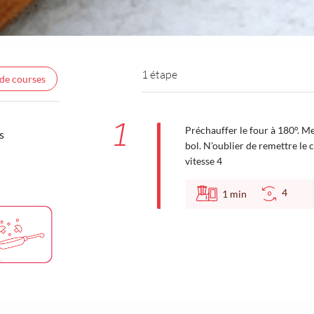
1 étape
 de courses
1
Préchauffer le four à 180°. Met
s
bol. N'oublier de remettre l
vitesse 4
4
1
min