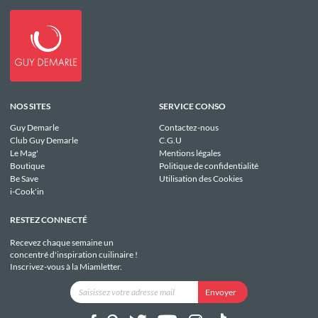
NOS SITES
SERVICE CONSO
Guy Demarle
Contactez-nous
Club Guy Demarle
C.G.U
Le Mag'
Mentions légales
Boutique
Politique de confidentialité
Be Save
Utilisation des Cookies
i-Cook'in
RESTEZ CONNECTÉ
Recevez chaque semaine un
concentré d'inspiration cuilinaire !
Inscrivez-vous à la Miamletter.