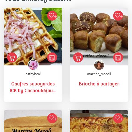
cathybeal
martine_mecoli
Gaufres savoyardes
Brioche à partager
ICK by Cachou66(au...