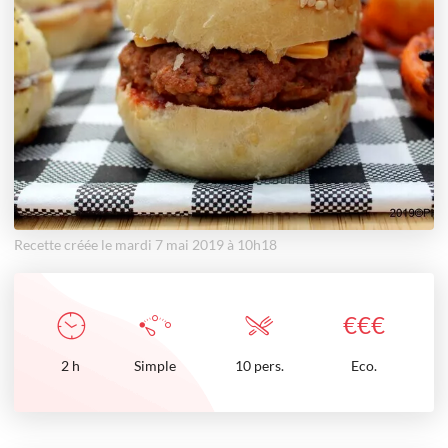
Recette créée le mardi 7 mai 2019 à 10h18
€
€
€
2
h
Simple
10 pers.
Eco.