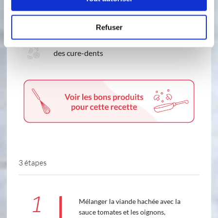
du ketchup
Refuser
des tranches de fromage fondant
des cure-dents
3 étapes
1
Mélanger la viande hachée avec la
sauce tomates et les oignons,