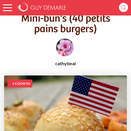
Accueil
Recettes
Mini-bun's (40 petits pains burgers)
Mini-bun's (40 petits
pains burgers)
cathybeal
I-COOK'IN