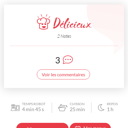
Délicieux
2 Notes
3
Voir les commentaires
TEMPS ROBOT
CUISSON
REPOS
4
min
45
s
25
min
1
h
Mes menus