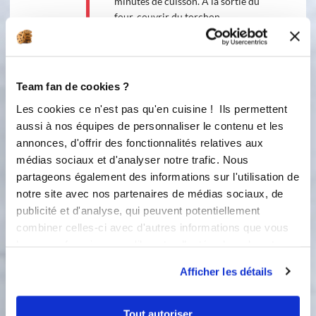
minutes de cuisson. A la sortie du
four, couvrir du torchon.
Pour la garniture (en photo)
Team fan de cookies ?
Ingredients
Liste de courses
Les cookies ce n'est pas qu'en cuisine ! Ils permettent
aussi à nos équipes de personnaliser le contenu et les
annonces, d'offrir des fonctionnalités relatives aux
médias sociaux et d'analyser notre trafic. Nous
400
à 500 g de viande de boeuf hachée
partageons également des informations sur l'utilisation de
de la sauce tomate cuisinée
notre site avec nos partenaires de médias sociaux, de
publicité et d'analyse, qui peuvent potentiellement
des oignons frits déshydratés
combiner celles-ci avec d'autres informations que vous
leur avez fournies ou qu'ils ont collectées lors de votre
du poivre 5 baies (moulin)
utilisation de leurs services.
Afficher les détails
du sel fin de guérande(modéré)
Tout autoriser